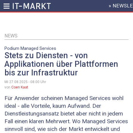
» NEWSL
HEADER
MENU
Direkt
zum
Inhalt
NEWS
Podium Managed Services
Stets zu Diensten - von
Applikationen über Plattformen
bis zur Infrastruktur
Mi 27.08.2025 - 08:00
Uhr
von
Coen Kaat
Für Anwender scheinen Managed Services wohl
ideal - alle Vorteile, kaum Aufwand. Der
Dienstleistungsansatz bietet aber nicht in jedem
Fall einen klaren Mehrwert. Wo Managed Services
sinnvoll sind, wie sich der Markt entwickelt und