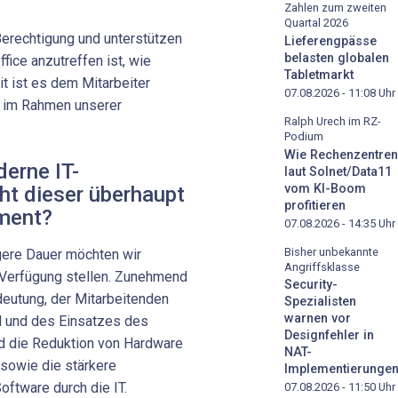
Zahlen zum zweiten
Quartal 2026
erechtigung und unterstützen
Lieferengpässe
belasten globalen
ice anzutreffen ist, wie
Tabletmarkt
t ist es dem Mitarbeiter
07.08.2026 - 11:08
Uhr
n im Rahmen unserer
Ralph Urech im RZ-
Podium
Wie Rechenzentren
derne IT-
laut Solnet/Data11
vom KI-Boom
ht dieser überhaupt
profitieren
pment?
07.08.2026 - 14:35
Uhr
Bisher unbekannte
ngere Dauer möchten wir
Angriffsklasse
 Verfügung stellen. Zunehmend
Security-
eutung, der Mitarbeitenden
Spezialisten
warnen vor
ahl und des Einsatzes des
Designfehler in
nd die Reduktion von Hardware
NAT-
sowie die stärkere
Implementierunge
ftware durch die IT.
07.08.2026 - 11:50
Uhr