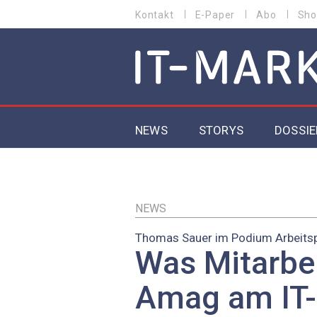
Direkt
Kontakt
E-Paper
Abo
Sho
HEADER
zum
MENU
Inhalt
MAIN NAVIGATION
NEWS
STORYS
DOSSIE
IoT
5G
NEWS
Thomas Sauer im Podium Arbeitsp
Secur
Was Mitarbe
EU-D
Amag am IT-