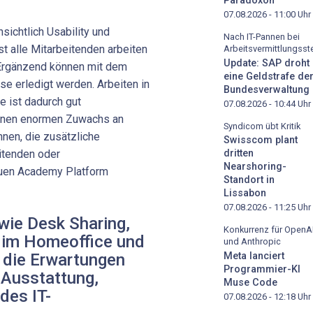
Paradoxon
07.08.2026 - 11:00
Uhr
ichtlich Usability und
Nach IT-Pannen bei
st alle Mitarbeitenden arbeiten
Arbeitsvermittlungsste
Update: SAP droht
 Ergänzend können mit dem
eine Geldstrafe de
e erledigt werden. Arbeiten in
Bundesverwaltung
 ist dadurch gut
07.08.2026 - 10:44
Uhr
 einen enormen Zuwachs an
Syndicom übt Kritik
nen, die zusätzliche
Swisscom plant
itenden oder
dritten
Nearshoring-
uen Academy Platform
Standort in
Lissabon
07.08.2026 - 11:25
Uhr
wie Desk Sharing,
Konkurrenz für OpenA
n im Homeoffice und
und Anthropic
f die Erwartungen
Meta lanciert
Programmier-KI
 Ausstattung,
Muse Code
 des IT-
07.08.2026 - 12:18
Uhr