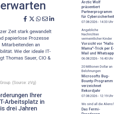
 erwarten
Arctic Wolf
präsentiert
Partnerprogramm
für Cybersicherheit
07.08.2026 - 14:33
Uhr
Angebliche
rzer Zeit stark gewandelt
Nachrichten
nd papierlose Prozesse
vermeintlicher Kinder
Vorsicht vor "Hallo
 Mitarbeitenden an
Mama"-Trick per E
lität. Wie der ideale IT-
Mail und Whatsapp
sagt Thomas Sauer, CIO &
06.08.2026 - 16:40
Uhr
20 Millionen Dollar an
Belohnungen
Microsofts Bug-
Bounty-Programm
roup. (Source: zVg)
verzeichnet
Rekordjahr
rderungen Ihrer
07.08.2026 - 12:19
Uhr
T-Arbeitsplatz in
Wo sind all die Aliens
is drei Jahren
Das Fermi-