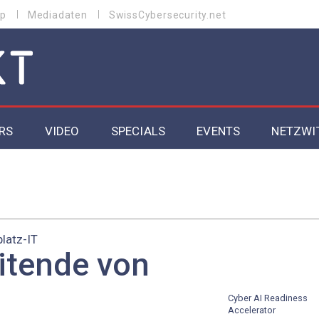
p
Mediadaten
SwissCybersecurity.net
RS
VIDEO
SPECIALS
EVENTS
NETZWI
Datacenter 2026
Cybersecurity 2026
latz-IT
ity
Cloud & Managed Services 2026
itende von
SGVO
Artificial Intelligence 2025
Cyber AI Readiness
Accelerator