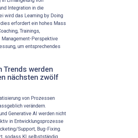
ng in Ermangelung von
d Integration in die
ei wird das Learning by Doing
; dies erfordert ein hohes Mass
oaching, Trainings,
s Management-Perspektive
messung, um entsprechendes
n Trends werden
den nächsten zwölf
matisierung von Prozessen
assgeblich verändern.
und Generative AI werden nicht
 aktiv in Entwicklungsprozesse
Ticketing/Support, Bug-Fixing.
t, sodass KI selbstständig