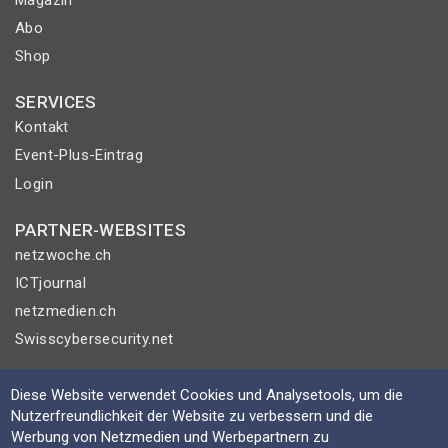
Abo
Shop
SERVICES
Kontakt
Event-Plus-Eintrag
Login
PARTNER-WEBSITES
netzwoche.ch
ICTjournal
netzmedien.ch
Swisscybersecurity.net
© NETZMEDIEN AG 2026
Diese Website verwendet Cookies und Analysetools, um die
Impressum
Nutzerfreundlichkeit der Website zu verbessern und die
Werbung von Netzmedien und Werbepartnern zu
AGB