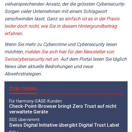
vielversprechenden Ansatz, der die grössten Cybersecurity-
Sorgen vieler Unternehmen mit einem Schlagwort
verschwinden lässt. Ganz so
einfach ist es in der Praxis
leider doch nicht, wie Sie in diesem Hintergrundbeitrag
erfahren.
Wenn Sie mehr zu Cybercrime und Cybersecurity lesen
möchten,
melden Sie sich hier für den Newsletter von
Swisscybersecurity.net an.
Auf dem Portal lesen Sie täglich
News über aktuelle Bedrohungen und neue
Abwehrstrategien.
ZUM THEMA
Für Harmony-SASE-Kunden
Check-Point-Browser bringt Zero Trust auf nicht
verwaltete Geräte
SGS übernimmt
Swiss Digital Initiative übergibt Digital Trust Label