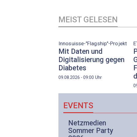
MEIST GELESEN
Innosuisse-"Flagship"-Projekt
E
Mit Daten und
P
Digitalisierung gegen
G
Diabetes
F
d
Uhr
09.08.2026 - 09:00
0
EVENTS
Netzwerk- und
Netzmedien
Internettechnologie
Sommer Party