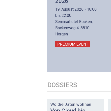
Aufbaukurs
2026
(Präsenzkurs)
19. August 2026 - 18:00
8. November 2026 - 8:30
bis 22:00
is 17:00
Seminarhotel Bocken,
lltron AG
Bockenweg 4, 8810
intermättlistrasse 3
Horgen
506 Mägenwil
PREMIUM EVENT
PREMIUM EVENT
DOSSIERS
DOSSIER
Wo die Daten wohnen
Von Cloud bis