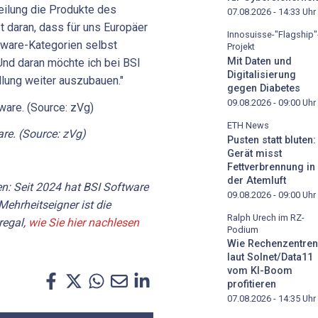
eilung die Produkte des
07.08.2026 - 14:33
Uhr
t daran, dass für uns Europäer
Innosuisse-"Flagship"
ftware-Kategorien selbst
Projekt
Mit Daten und
"Und daran möchte ich bei BSI
Digitalisierung
llung weiter auszubauen."
gegen Diabetes
09.08.2026 - 09:00
Uhr
ETH News
re. (Source: zVg)
Pusten statt bluten:
Gerät misst
Fettverbrennung in
der Atemluft
en: Seit 2024 hat BSI Software
09.08.2026 - 09:00
Uhr
ehrheitseigner ist die
Ralph Urech im RZ-
regal,
wie Sie hier nachlesen
Podium
Wie Rechenzentren
laut Solnet/Data11
vom KI-Boom
profitieren
07.08.2026 - 14:35
Uhr