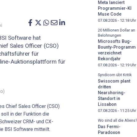
Meta lanciert
Programmier-KI
Muse Code
07.08.2026 - 12:18
Uhr
i
20 Millionen Dollar an
Belohnungen
SI Software hat
Microsofts Bug-
ef Sales Officer (CSO)
Bounty-Programm
häftsführer für
verzeichnet
Rekordjahr
line-Auktionsplattform für
07.08.2026 - 12:19
Uhr
Syndicom übt Kritik
Swisscom plant
dritten
to)
Nearshoring-
Standort in
Lissabon
es Chief Sales Officer (CSO)
07.08.2026 - 11:25
Uhr
soll in der Funktion die
Wo sind all die Aliens
s Schweizer CRM- und CX-
Das Fermi-
e BSI Software mitteilt.
Paradoxon