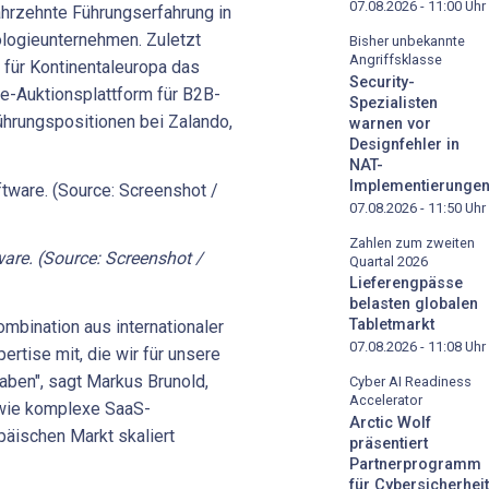
07.08.2026 - 11:00
Uhr
ahrzehnte Führungserfahrung in
ologieunternehmen. Zuletzt
Bisher unbekannte
Angriffsklasse
 für Kontinentaleuropa das
Security-
ne-Auktionsplattform für B2B-
Spezialisten
ührungspositionen bei Zalando,
warnen vor
Designfehler in
NAT-
Implementierunge
07.08.2026 - 11:50
Uhr
Zahlen zum zweiten
are. (Source: Screenshot /
Quartal 2026
Lieferengpässe
belasten globalen
Tabletmarkt
mbination aus internationaler
07.08.2026 - 11:08
Uhr
rtise mit, die wir für unsere
ben", sagt Markus Brunold,
Cyber AI Readiness
Accelerator
 wie komplexe SaaS-
Arctic Wolf
päischen Markt skaliert
präsentiert
Partnerprogramm
für Cybersicherheit