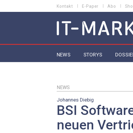
Direkt
Kontakt
E-Paper
Abo
Sho
HEADER
zum
MENU
Inhalt
MAIN NAVIGATION
NEWS
STORYS
DOSSIE
IoT
5G
NEWS
Johannes Diebig
Secur
BSI Software 
EU-D
neuen Vertr