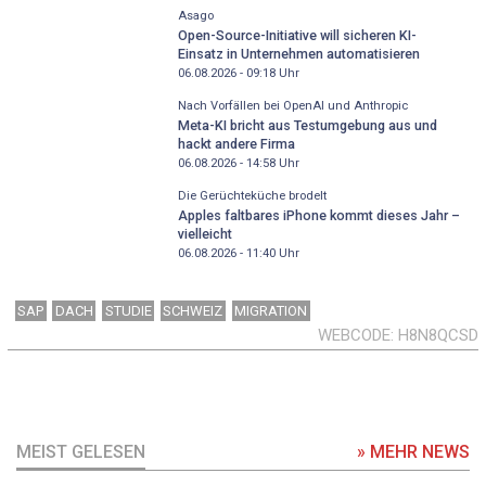
Asago
Open-Source-Initiative will sicheren KI-
Einsatz in Unternehmen automatisieren
06.08.2026 - 09:18
Uhr
Nach Vorfällen bei OpenAI und Anthropic
Meta-KI bricht aus Testumgebung aus und
hackt andere Firma
06.08.2026 - 14:58
Uhr
Die Gerüchteküche brodelt
Apples faltbares iPhone kommt dieses Jahr –
vielleicht
06.08.2026 - 11:40
Uhr
SAP
DACH
STUDIE
SCHWEIZ
MIGRATION
WEBCODE
H8N8QCSD
MEIST GELESEN
» MEHR NEWS