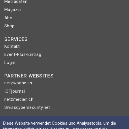
Mediadaten
Magazin
Abo
Shop
SERVICES
Kontakt
Event-Plus-Eintrag
Login
PARTNER-WEBSITES
netzwoche.ch
ICTjournal
netzmedien.ch
Swisscybersecurity.net
© NETZMEDIEN AG 2026
Diese Website verwendet Cookies und Analysetools, um die
Impressum