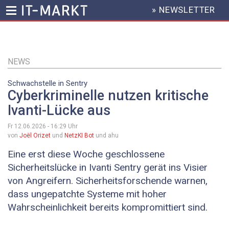
» NEWSLETTER
HEADER
MENU
Direkt
zum
Inhalt
NEWS
Schwachstelle in Sentry
Cyberkriminelle nutzen kritische
Ivanti-Lücke aus
Fr 12.06.2026 - 16:29
Uhr
von
Joël Orizet
und
NetzKI Bot
und ahu
Eine erst diese Woche geschlossene
Sicherheitslücke in Ivanti Sentry gerät ins Visier
von Angreifern. Sicherheitsforschende warnen,
dass ungepatchte Systeme mit hoher
Wahrscheinlichkeit bereits kompromittiert sind.