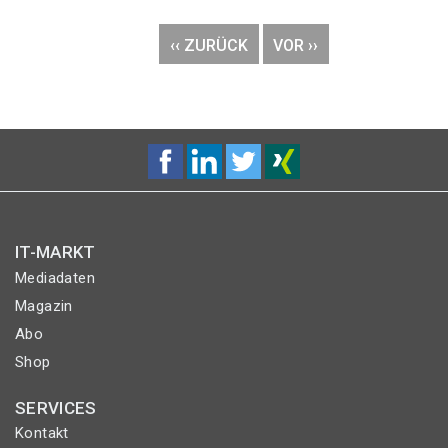
Seitennummerierung
VORHERIGE
‹‹ ZURÜCK
NÄCHSTE
VOR ››
SEITE
SEITE
IT-MARKT
Mediadaten
Magazin
Abo
Shop
SERVICES
Kontakt