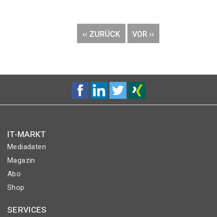
Seitennummerierung
VORHERIGE
‹‹ ZURÜCK
NÄCHSTE
VOR ››
SEITE
SEITE
IT-MARKT
Mediadaten
Magazin
Abo
Shop
SERVICES