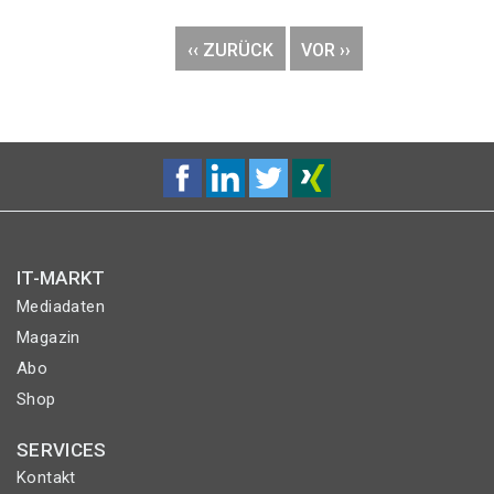
Seitennummerierung
VORHERIGE
‹‹ ZURÜCK
NÄCHSTE
VOR ››
SEITE
SEITE
IT-MARKT
Mediadaten
Magazin
Abo
Shop
SERVICES
Kontakt