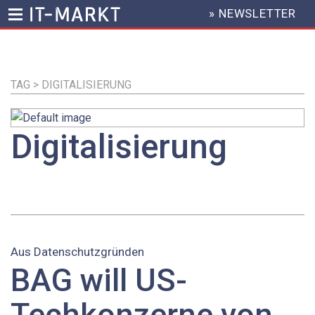
» NEWSLETTER
HEADER
MENU
Direkt
zum
Inhalt
TAG > DIGITALISIERUNG
Digitalisierung
Aus Datenschutzgründen
BAG will US-
Techkonzerne von