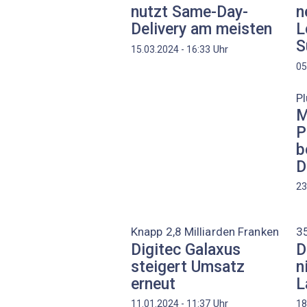
nutzt Same-Day-
n
Delivery am meisten
L
S
Uhr
15.03.2024 - 16:33
05
Pl
M
P
b
D
23
Knapp 2,8 Milliarden Franken
35
Digitec Galaxus
D
steigert Umsatz
n
erneut
L
Uhr
11.01.2024 - 11:37
18