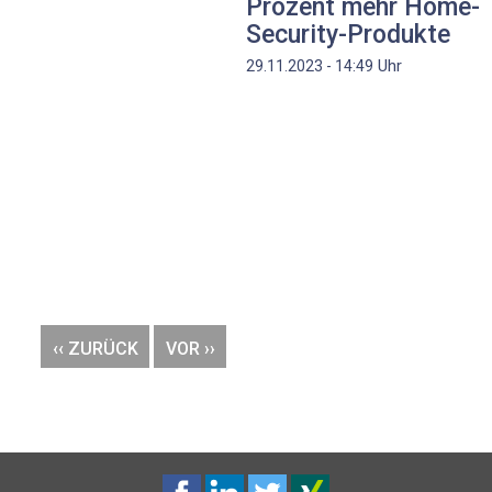
Prozent mehr Home-
Security-Produkte
Uhr
29.11.2023 - 14:49
VORHERIGE
‹‹ ZURÜCK
NÄCHSTE
VOR ››
SEITE
SEITE