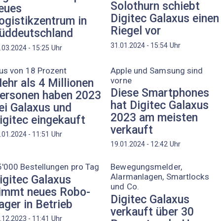
Solothurn schiebt
eues
Digitec Galaxus einen
ogistikzentrum in
Riegel vor
üddeutschland
Uhr
31.01.2024 - 15:54
Uhr
.03.2024 - 15:25
us von 18 Prozent
Apple und Samsung sind
vorne
ehr als 4 Millionen
Diese Smartphones
ersonen haben 2023
hat Digitec Galaxus
ei Galaxus und
2023 am meisten
igitec eingekauft
verkauft
Uhr
.01.2024 - 11:51
Uhr
19.01.2024 - 12:42
'000 Bestellungen pro Tag
Bewegungsmelder,
Alarmanlagen, Smartlocks
igitec Galaxus
und Co.
immt neues Robo-
Digitec Galaxus
ager in Betrieb
verkauft über 30
Uhr
.12.2023 - 11:41