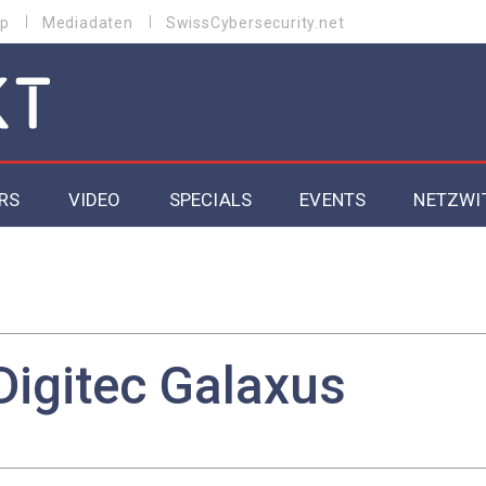
p
Mediadaten
SwissCybersecurity.net
RS
VIDEO
SPECIALS
EVENTS
NETZWI
Datacenter 2026
Cybersecurity 2026
ity
Cloud & Managed Services 2026
Digitec Galaxus
SGVO
Artificial Intelligence 2025