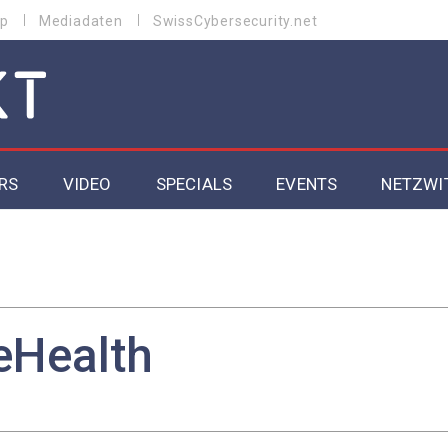
p
Mediadaten
SwissCybersecurity.net
RS
VIDEO
SPECIALS
EVENTS
NETZWI
Datacenter 2026
Cybersecurity 2026
ity
Cloud & Managed Services 2026
eHealth
SGVO
Artificial Intelligence 2025