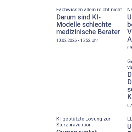
Fachwissen allein reicht nicht
N
Darum sind KI-
U
Modelle schlechte
b
medizinische Berater
V
A
Uhr
10.02.2026 - 15:52
09
G
vi
D
D
s
K
07
KI-gestützte Lösung zur
LL
Sturzprävention
U