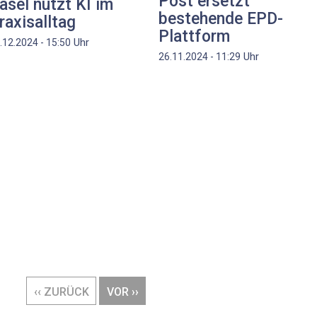
Post ersetzt
asel nutzt KI im
bestehende EPD-
raxisalltag
Plattform
Uhr
.12.2024 - 15:50
Uhr
26.11.2024 - 11:29
VORHERIGE
‹‹ ZURÜCK
NÄCHSTE
VOR ››
SEITE
SEITE