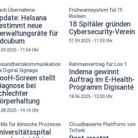
ach Übernahme
Frühwarnsystem für IT-
Risiken
pdate: Helsana
18 Spitäler gründen
estimmt neue
Cybersecurity-Verein
erwaltungsräte für
dcubum
Uhr
01.09.2025 - 11:03
Uhr
.09.2025 - 11:54
esundheitskommunikation
Rahmenvertrag für Los 1
a Digital Signage
Indema gewinnt
ooH-Screen stellt
Auftrag im E-Health-
iagnose bei
Programm Digisanté
chlechter
Uhr
18.06.2025 - 12:00
örperhaltung
Uhr
.08.2025 - 14:14
Ms für klinische Prozesse
Cloudbasierte Plattform von
Trifork
niversitätsspital