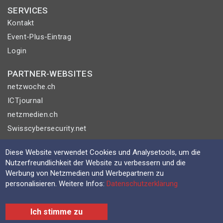
SERVICES
Kontakt
Event-Plus-Eintrag
Login
PARTNER-WEBSITES
netzwoche.ch
ICTjournal
netzmedien.ch
Swisscybersecurity.net
© NETZMEDIEN AG 2026
Diese Website verwendet Cookies und Analysetools, um die
Nutzerfreundlichkeit der Website zu verbessern und die
Impressum
Werbung von Netzmedien und Werbepartnern zu
AGB
personalisieren. Weitere Infos:
Datenschutzerklärung
Nutzungsbestimmungen
Datenschutzerklärung
Ich stimme zu