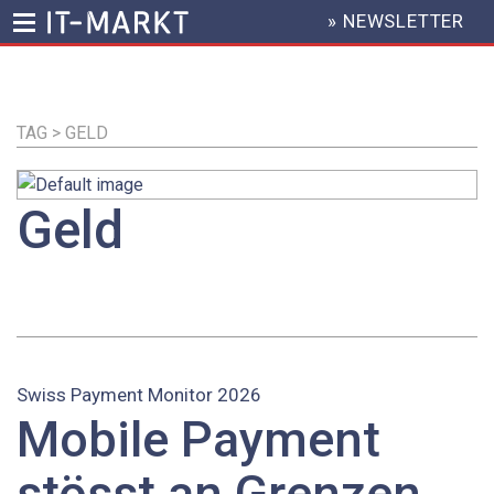
» NEWSLETTER
HEADER
MENU
Direkt
zum
Inhalt
TAG > GELD
Geld
Swiss Payment Monitor 2026
Mobile Payment
stösst an Grenzen