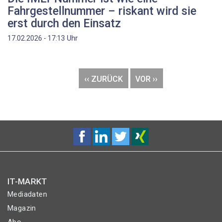
Fahrgestellnummer – riskant wird sie
erst durch den Einsatz
Uhr
17.02.2026 - 17:13
Seitennummerierung
VORHERIGE
‹‹ ZURÜCK
NÄCHSTE
VOR ››
SEITE
SEITE
IT-MARKT
Mediadaten
Magazin
Abo