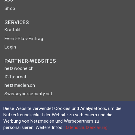
Shop
SERVICES
Kontakt
Event-Plus-Eintrag
Login
PARTNER-WEBSITES
netzwoche.ch
ICTjournal
netzmedien.ch
Swisscybersecurity.net
© NETZMEDIEN AG 2026
Diese Website verwendet Cookies und Analysetools, um die
Nutzerfreundlichkeit der Website zu verbessern und die
Impressum
Werbung von Netzmedien und Werbepartnern zu
AGB
personalisieren. Weitere Infos:
Datenschutzerklärung
Nutzungsbestimmungen