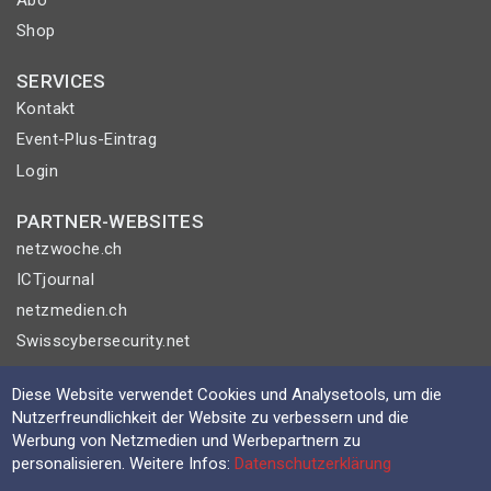
Shop
SERVICES
Kontakt
Event-Plus-Eintrag
Login
PARTNER-WEBSITES
netzwoche.ch
ICTjournal
netzmedien.ch
Swisscybersecurity.net
© NETZMEDIEN AG 2026
Diese Website verwendet Cookies und Analysetools, um die
Nutzerfreundlichkeit der Website zu verbessern und die
Impressum
Werbung von Netzmedien und Werbepartnern zu
AGB
personalisieren. Weitere Infos:
Datenschutzerklärung
Nutzungsbestimmungen