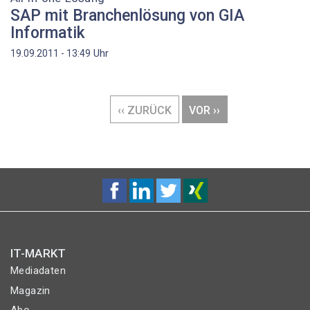
SAP mit Branchenlösung von GIA
Informatik
Uhr
19.09.2011 - 13:49
Seitennummerierung
VORHERIGE
‹‹ ZURÜCK
NÄCHSTE
VOR ››
SEITE
SEITE
IT-MARKT
Mediadaten
Magazin
Abo