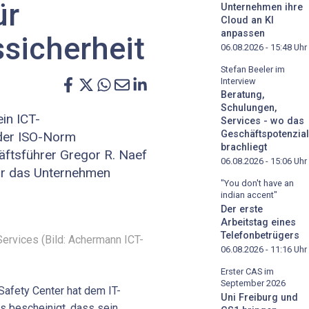
ür
Unternehmen ihre
Cloud an KI
anpassen
sicherheit
06.08.2026 - 15:48
Uhr
Stefan Beeler im
Interview
Beratung,
Schulungen,
in ICT-
Services - wo das
Geschäftspotenzial
 der ISO-Norm
brachliegt
äftsführer Gregor R. Naef
06.08.2026 - 15:06
Uhr
für das Unternehmen
"You don't have an
indian accent"
Der erste
Arbeitstag eines
Telefonbetrügers
rvices (Bild: Achermann ICT-
06.08.2026 - 11:16
Uhr
Erster CAS im
September 2026
Safety Center hat dem IT-
Uni Freiburg und
s bescheinigt, dass sein