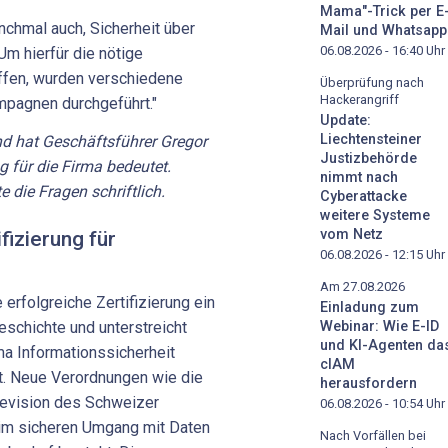
Mama"-Trick per E
nchmal auch, Sicherheit über
Mail und Whatsapp
06.08.2026 - 16:40
Uhr
 "Um hierfür die nötige
ffen, wurden verschiedene
Überprüfung nach
Hackerangriff
pagnen durchgeführt."
Update:
Liechtensteiner
nd hat Geschäftsführer Gregor
Justizbehörde
ng für die Firma bedeutet.
nimmt nach
 die Fragen schriftlich.
Cyberattacke
weitere Systeme
vom Netz
fizierung für
06.08.2026 - 12:15
Uhr
Am 27.08.2026
 erfolgreiche Zertifizierung ein
Einladung zum
Webinar: Wie E-ID
eschichte und unterstreicht
und KI-Agenten da
a Informationssicherheit
cIAM
t. Neue Verordnungen wie die
herausfordern
evision des Schweizer
06.08.2026 - 10:54
Uhr
im sicheren Umgang mit Daten
Nach Vorfällen bei