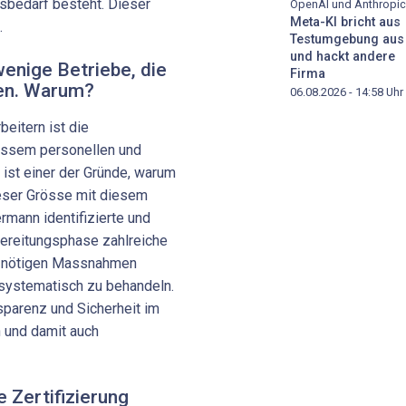
sbedarf besteht. Dieser
OpenAI und Anthropic
Meta-KI bricht aus
.
Testumgebung aus
und hackt andere
wenige Betriebe, die
Firma
gen. Warum?
06.08.2026 - 14:58
Uhr
beitern ist die
ossem personellen und
 ist einer der Gründe, warum
eser Grösse mit diesem
rmann identifizierte und
rbereitungsphase zahlreiche
e nötigen Massnahmen
 systematisch zu behandeln.
sparenz und Sicherheit im
 und damit auch
 Zertifizierung