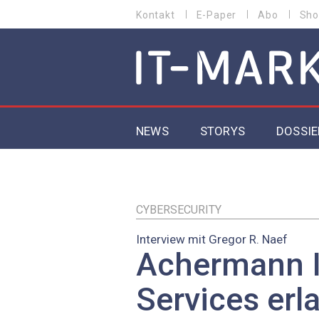
Direkt
Kontakt
E-Paper
Abo
Sho
HEADER
zum
MENU
Inhalt
MAIN NAVIGATION
NEWS
STORYS
DOSSIE
IoT
5G
CYBERSECURITY
Interview mit Gregor R. Naef
Secur
Achermann I
EU-D
Services erl