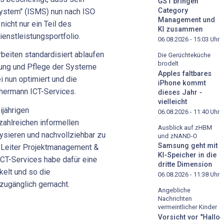
GS1 bringen
Category
ystem" (ISMS) nun nach ISO
Management und
nicht nur ein Teil des
KI zusammen
enstleistungsportfolio.
06.08.2026 - 15:03
Uhr
rbeiten standardisiert ablaufen
Die Gerüchteküche
brodelt
ung und Pflege der Systeme
Apples faltbares
ei nun optimiert und die
iPhone kommt
chermann ICT-Services.
dieses Jahr -
vielleicht
ijährigen
06.08.2026 - 11:40
Uhr
zahlreichen informellen
Ausblick auf zHBM
ysieren und nachvollziehbar zu
und zNAND-O
Samsung geht mit
t, Leiter Projektmanagement &
KI-Speicher in die
CT-Services habe dafür eine
dritte Dimension
elt und so die
06.08.2026 - 11:38
Uhr
 zugänglich gemacht.
Angebliche
Nachrichten
vermeintlicher Kinder
Vorsicht vor "Hallo