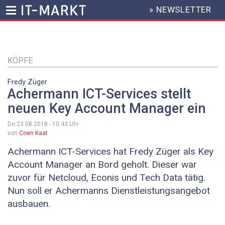
» NEWSLETTER
HEADER
MENU
Direkt
zum
Inhalt
KÖPFE
Fredy Züger
Achermann ICT-Services stellt
neuen Key Account Manager ein
Do 23.08.2018 - 10:43
Uhr
von
Coen Kaat
Achermann ICT-Services hat Fredy Züger als Key
Account Manager an Bord geholt. Dieser war
zuvor für Netcloud, Econis und Tech Data tätig.
Nun soll er Achermanns Dienstleistungsangebot
ausbauen.