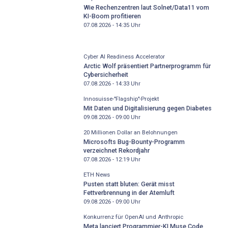
Wie Rechenzentren laut Solnet/Data11 vom
KI-Boom profitieren
07.08.2026 - 14:35
Uhr
Cyber AI Readiness Accelerator
Arctic Wolf präsentiert Partnerprogramm für
Cybersicherheit
07.08.2026 - 14:33
Uhr
Innosuisse-"Flagship"-Projekt
Mit Daten und Digitalisierung gegen Diabetes
09.08.2026 - 09:00
Uhr
20 Millionen Dollar an Belohnungen
Microsofts Bug-Bounty-Programm
verzeichnet Rekordjahr
07.08.2026 - 12:19
Uhr
ETH News
Pusten statt bluten: Gerät misst
Fettverbrennung in der Atemluft
09.08.2026 - 09:00
Uhr
Konkurrenz für OpenAI und Anthropic
Meta lanciert Programmier-KI Muse Code