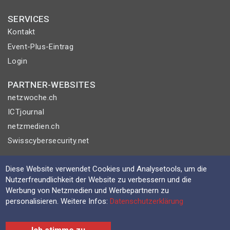
SERVICES
Kontakt
Event-Plus-Eintrag
Login
PARTNER-WEBSITES
netzwoche.ch
ICTjournal
netzmedien.ch
Swisscybersecurity.net
© NETZMEDIEN AG 2026
Diese Website verwendet Cookies und Analysetools, um die
Impressum
Nutzerfreundlichkeit der Website zu verbessern und die
Werbung von Netzmedien und Werbepartnern zu
AGB
personalisieren. Weitere Infos:
Datenschutzerklärung
Nutzungsbestimmungen
Datenschutzerklärung