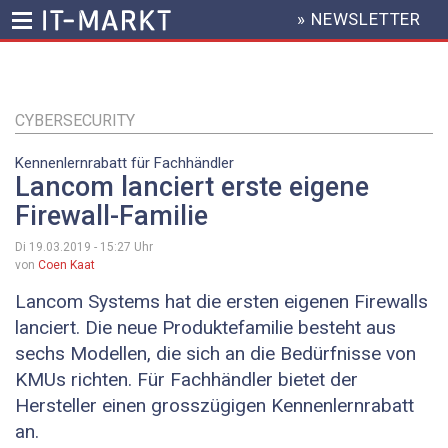
» NEWSLETTER
HEADER
MENU
Direkt
zum
Inhalt
CYBERSECURITY
Kennenlernrabatt für Fachhändler
Lancom lanciert erste eigene
Firewall-Familie
Di 19.03.2019 - 15:27
Uhr
von
Coen Kaat
Lancom Systems hat die ersten eigenen Firewalls
lanciert. Die neue Produktefamilie besteht aus
sechs Modellen, die sich an die Bedürfnisse von
KMUs richten. Für Fachhändler bietet der
Hersteller einen grosszügigen Kennenlernrabatt
an.