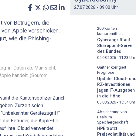
27.07.2026 - 09:00 Uhr
t vor Betrügern, die
200 Konten
von Apple verschicken.
kompromittiert
ut, wie die Phishing-
Cyberangriff auf
Sharepoint-Server
des Bundes
05.08.2026 - 11:23
Uhr
Log-in-Daten ab. Man sieht,
Gartner korrigiert
Prognose
pple handelt. (Source:
Update: Cloud- un
RZ-Investitionen
jagen IT-Ausgaben
in die Höhe
warnt die Kantonspolizei Zürich
05.08.2026 - 15:54
Uhr
sgeben. Zurzeit seien
Absicherung von
"Unbekannter Gerätezugriff"
Deals im
 die Betrüger, die Apple-ID
Speichergeschäft
 auf ihre iCloud verwendet
HPE trotzt
Preisvolatilität und
 Log-in- und Kreditkartendaten