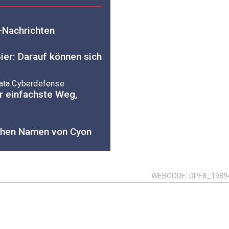
-Nachrichten
ier: Darauf können sich
Data Cyberdefense
r einfachste Weg,
chen Namen von Cyon
WEBCODE
DPF8_1989