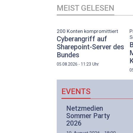
MEIST GELESEN
200 Konten kompromittiert
P
S
Cyberangriff auf
B
Sharepoint-Server des
M
Bundes
K
Uhr
05.08.2026 - 11:23
0
EVENTS
Netzwerk- und
Netzmedien
Internettechnologie
Sommer Party
Aufbaukurs
2026
(Präsenzkurs)