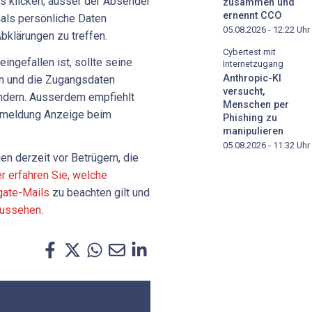
ils klicken, ausser der Absender
zusammen und
ernennt CCO
als persönliche Daten
05.08.2026 - 12:22
Uhr
bklärungen zu treffen.
Cybertest mit
ingefallen ist, sollte seine
Internetzugang
Anthropic-KI
n und die Zugangsdaten
versucht,
dern. Ausserdem empfiehlt
Menschen per
anmeldung Anzeige beim
Phishing zu
manipulieren
05.08.2026 - 11:32
Uhr
n derzeit vor Betrügern, die
r erfahren Sie, welche
gate-Mails
zu beachten gilt und
 aussehen
.