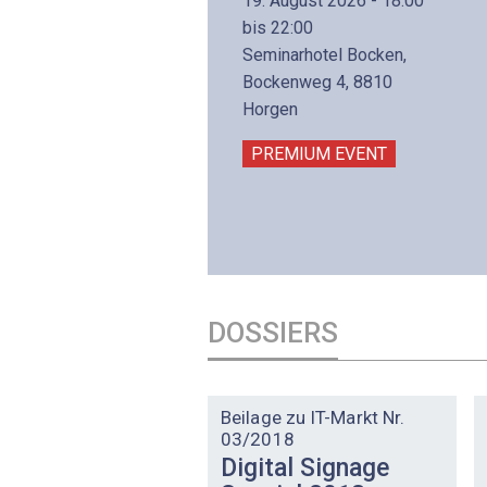
19. August 2026 - 18:00
8. November 2026 - 8:30
bis 22:00
is 17:00
Seminarhotel Bocken,
lltron AG
Bockenweg 4, 8810
intermättlistrasse 3
Horgen
506 Mägenwil
PREMIUM EVENT
PREMIUM EVENT
DOSSIERS
DOSSIER
Beilage zu IT-Markt Nr.
03/2018
Digital Signage