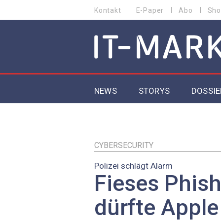
Direkt
Kontakt
E-Paper
Abo
Sho
HEADER
zum
MENU
Inhalt
MAIN NAVIGATION
NEWS
STORYS
DOSSIE
IoT
5G
CYBERSECURITY
Polizei schlägt Alarm
Secur
Fieses Phish
EU-D
dürfte Appl