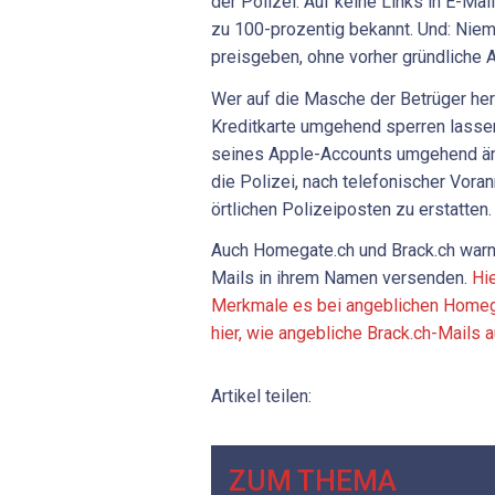
der Polizei: Auf keine Links in E-Ma
zu 100-prozentig bekannt. Und: Niem
preisgeben, ohne vorher gründliche A
Wer auf die Masche der Betrüger here
Kreditkarte umgehend sperren lasse
seines Apple-Accounts umgehend än
die Polizei, nach telefonischer Vor
örtlichen Polizeiposten zu erstatten.
Auch Homegate.ch und Brack.ch warne
Mails in ihrem Namen versenden.
Hie
Merkmale es bei angeblichen Home
hier, wie angebliche Brack.ch-Mails
Artikel teilen:
ZUM THEMA