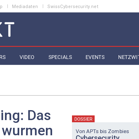
p
Mediadaten
SwissCybersecurity.net
RS
VIDEO
SPECIALS
EVENTS
NETZWI
Datacenter 2026
Cybersecurity 2026
ity
Cloud & Managed Services 2026
ing: Das
SGVO
Artificial Intelligence 2025
DOSSIER
e wurmen
Von APTs bis Zombies
Cybersecurity