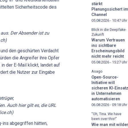
stärkt
ttelten Sicherheitscode des
Planungssichert i
Channel
05.08.2026 - 10:47
Uhr
Blick in die Deepfake-
 aus. Der Absender ist zu
Zukunft
.ch)
Warum Vertrauen
ins sichtbare
 und den geschürten Verdacht
Erscheinungsbild
nicht mehr reicht
ürden die Angreifer ihre Opfer
05.08.2026 - 15:27
Uhr
in der E-Mail klickt, landet auf
Asago
dert die Nutzer zur Eingabe
Open-Source-
Initiative will
sicheren KI-Einsat
in Unternehmen
trüger,
automatisieren
06.08.2026 - 09:18
Uhr
n. Auch hier gilt es, die URL
ice.ch)
"Oh, Tina. We have
been over this!"
ins abgegriffen hätten,
Wie man mit wilde