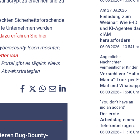
avanaCrypt zu erkennen und zu
06.08.2026 - 15:06
Uhr
Am 27.08.2026
Einladung zum
eckten Sicherheitsforschende
Webinar: Wie E-ID
rste Unternehmen wurden
und KI-Agenten da
cIAM
azu erfahren Sie hier
.
herausfordern
06.08.2026 - 10:54
Uhr
bersecurity lesen möchten,
tter von
Angebliche
Nachrichten
 Portal gibt es täglich News
vermeintlicher Kinder
 Abwehrstrategien
.
Vorsicht vor "Hallo
Mama"-Trick per E
Mail und Whatsapp
06.08.2026 - 16:40
Uhr
"You don't have an
indian accent"
Der erste
Arbeitstag eines
Telefonbetrügers
06.08.2026 - 11:16
Uhr
ieren Bug-Bounty-