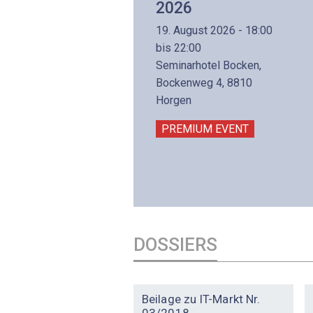
Aufbaukurs
2026
(Präsenzkurs)
19. August 2026 - 18:00
8. November 2026 - 8:30
bis 22:00
is 17:00
Seminarhotel Bocken,
lltron AG
Bockenweg 4, 8810
intermättlistrasse 3
Horgen
506 Mägenwil
PREMIUM EVENT
PREMIUM EVENT
DOSSIERS
DOSSIER
Beilage zu IT-Markt Nr.
03/2018