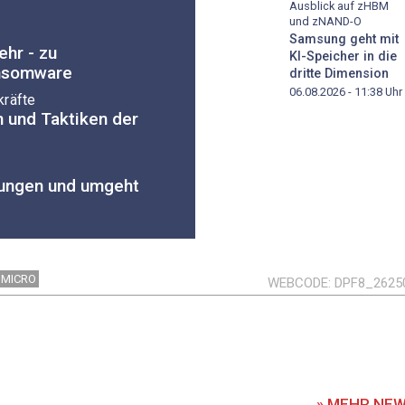
Ausblick auf zHBM
und zNAND-O
Samsung geht mit
hr - zu
KI-Speicher in die
nsomware
dritte Dimension
06.08.2026 - 11:38
Uhr
kräfte
n und Taktiken der
lungen und umgeht
 MICRO
WEBCODE
DPF8_2625
» MEHR NE