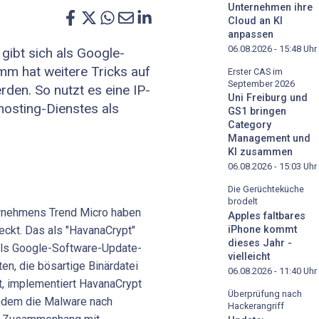
Unternehmen ihre
Cloud an KI
anpassen
06.08.2026 - 15:48
Uhr
ibt sich als Google-
m hat weitere Tricks auf
Erster CAS im
September 2026
rden. So nutzt es eine IP-
Uni Freiburg und
osting-Dienstes als
GS1 bringen
Category
Management und
KI zusammen
06.08.2026 - 15:03
Uhr
Die Gerüchteküche
brodelt
rnehmens Trend Micro haben
Apples faltbares
ckt. Das als "HavanaCrypt"
iPhone kommt
dieses Jahr -
 als Google-Software-Update-
vielleicht
en, die bösartige Binärdatei
06.08.2026 - 11:40
Uhr
t, implementiert HavanaCrypt
Überprüfung nach
 indem die Malware nach
Hackerangriff