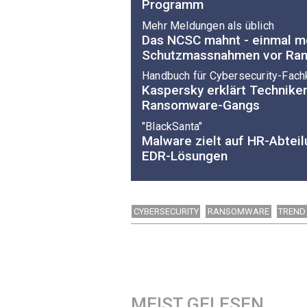
Programm
Mehr Meldungen als üblich
Das NCSC mahnt - einmal me
Schutzmassnahmen vor Ra
Handbuch für Cybersecurity-Fach
Kaspersky erklärt Technike
Ransomware-Gangs
"BlackSanta"
Malware zielt auf HR-Abtei
EDR-Lösungen
CYBERSECURITY
RANSOMWARE
TREND
MEIST GELESEN