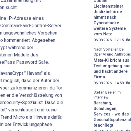
m Zusammenhang mit
Update:
Liechtensteiner
en sucht.
Justizbehörde
nimmt nach
ine IP-Adresse eines
Cyberattacke
 Command-and-Control-Server
weitere Systeme
Ein ungewöhnliches Vorgehen
vom Netz
cro kommentiert. Abgesehen
06.08.2026 - 12:15
Uhr
ypt während der
Nach Vorfällen bei
OpenAI und Anthropic
gitimen Module des
Meta-KI bricht aus
eePass Password Safe.
Testumgebung aus
und hackt andere
avanaCrypt ".Havana" als
Firma
t möglich, dass der Autor der
06.08.2026 - 14:58
Uhr
wser zu kommunizieren, da Tor
Stefan Beeler im
nen er die Verschlüsselung von
Interview
ersecurity-Spezialist. Dass die
Beratung,
Schulungen,
txt" verschlüsselt und keine
Services - wo das
 Trend Micro als Hinweis dafür,
Geschäftspotenzial
in der Entwicklungsphase
brachliegt