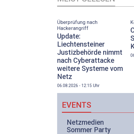
Überprüfung nach
K
Hackerangriff
C
Update:
S
Liechtensteiner
K
Justizbehörde nimmt
0
nach Cyberattacke
weitere Systeme vom
Netz
Uhr
06.08.2026 - 12:15
EVENTS
Netzwerk- und
Netzmedien
Internettechnologie
Sommer Party