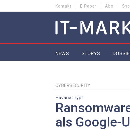
Direkt
Kontakt
E-Paper
Abo
Sho
HEADER
zum
MENU
Inhalt
MAIN NAVIGATION
NEWS
STORYS
DOSSIE
IoT
5G
CYBERSECURITY
HavanaCrypt
Secur
Ransomware 
EU-D
als Google-