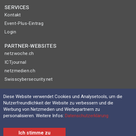
SERVICES
Kontakt
Event-Plus-Eintrag
Login
PARTNER-WEBSITES
netzwoche.ch
ICTjournal
netzmedien.ch
Swisscybersecurity.net
© NETZMEDIEN AG 2026
Diese Website verwendet Cookies und Analysetools, um die
Impressum
Nutzerfreundlichkeit der Website zu verbessern und die
Werbung von Netzmedien und Werbepartnern zu
AGB
personalisieren. Weitere Infos:
Datenschutzerklärung
Nutzungsbestimmungen
Datenschutzerklärung
Ich stimme zu