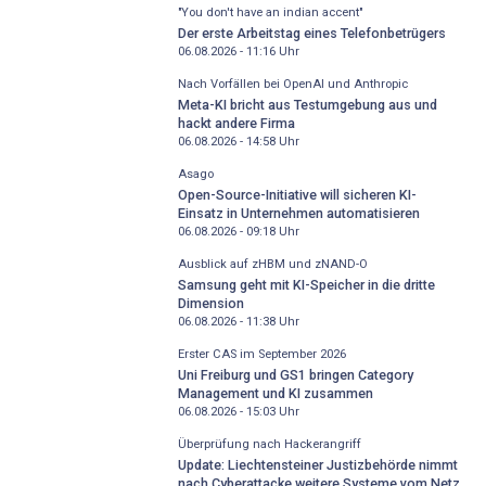
"You don't have an indian accent"
Der erste Arbeitstag eines Telefonbetrügers
06.08.2026 - 11:16
Uhr
Nach Vorfällen bei OpenAI und Anthropic
Meta-KI bricht aus Testumgebung aus und
hackt andere Firma
06.08.2026 - 14:58
Uhr
Asago
Open-Source-Initiative will sicheren KI-
Einsatz in Unternehmen automatisieren
06.08.2026 - 09:18
Uhr
Ausblick auf zHBM und zNAND-O
Samsung geht mit KI-Speicher in die dritte
Dimension
06.08.2026 - 11:38
Uhr
Erster CAS im September 2026
Uni Freiburg und GS1 bringen Category
Management und KI zusammen
06.08.2026 - 15:03
Uhr
Überprüfung nach Hackerangriff
Update: Liechtensteiner Justizbehörde nimmt
nach Cyberattacke weitere Systeme vom Netz