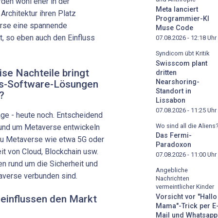
den wohl eher in der
Meta lanciert
rchitektur ihren Platz
Programmier-KI
erse eine spannende
Muse Code
t, so eben auch den Einfluss
07.08.2026 - 12:18
Uhr
Syndicom übt Kritik
Swisscom plant
se Nachteile bringt
dritten
Nearshoring-
ss-Software-Lösungen
Standort in
?
Lissabon
07.08.2026 - 11:25
Uhr
ge - heute noch. Entscheidend
Wo sind all die Aliens
 rund um Metaverse entwickeln
Das Fermi-
zu Metaverse wie etwa 5G oder
Paradoxon
eit von Cloud, Blockchain usw.
07.08.2026 - 11:00
Uhr
en rund um die Sicherheit und
Angebliche
averse verbunden sind.
Nachrichten
vermeintlicher Kinder
Vorsicht vor "Hallo
einflussen den Markt
Mama"-Trick per E
Mail und Whatsapp