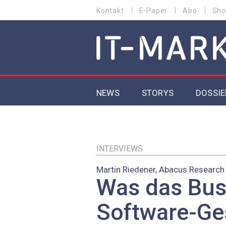
Direkt
Kontakt
E-Paper
Abo
Sho
HEADER
zum
MENU
Inhalt
MAIN NAVIGATION
NEWS
STORYS
DOSSIE
IoT
5G
INTERVIEWS
Martin Riedener, Abacus Researc
Secur
Was das Bus
EU-D
Software-Ge