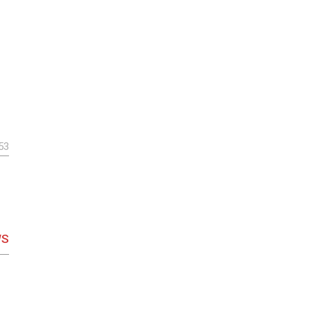
53
WS