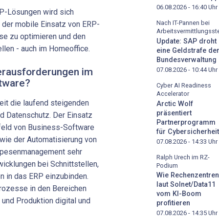
06.08.2026 - 16:40
Uhr
RP-Lösungen wird sich
Nach IT-Pannen bei
h der mobile Einsatz von ERP-
Arbeitsvermittlungsste
se zu optimieren und den
Update: SAP droht
ellen - auch im Homeoffice.
eine Geldstrafe de
Bundesverwaltung
rausforderungen im
07.08.2026 - 10:44
Uhr
ftware?
Cyber AI Readiness
Accelerator
eit die laufend steigenden
Arctic Wolf
präsentiert
d Datenschutz. Der Einsatz
Partnerprogramm
Umfeld von Business-Software
für Cybersicherheit
wie der Automatisierung von
07.08.2026 - 14:33
Uhr
Spesenmanagement sehr
Ralph Urech im RZ-
wicklungen bei Schnittstellen,
Podium
Wie Rechenzentren
n in das ERP einzubinden.
laut Solnet/Data11
Prozesse in den Bereichen
vom KI-Boom
 und Produktion digital und
profitieren
07.08.2026 - 14:35
Uhr