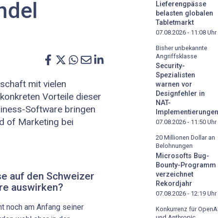
ndel
Lieferengpässe
belasten globalen
Tabletmarkt
07.08.2026 - 11:08
Uhr
Bisher unbekannte
Angriffsklasse
Security-
Spezialisten
chaft mit vielen
warnen vor
Designfehler in
konkreten Vorteile dieser
NAT-
siness-Software bringen
Implementierunge
ad of Marketing bei
07.08.2026 - 11:50
Uhr
20 Millionen Dollar an
Belohnungen
Microsofts Bug-
Bounty-Programm
se auf den Schweizer
verzeichnet
Rekordjahr
re auswirken?
07.08.2026 - 12:19
Uhr
ht noch am Anfang seiner
Konkurrenz für OpenA
und Anthropic