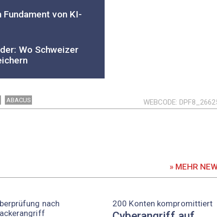
 Fundament von KI-
vider: Wo Schweizer
eichern
ABACUS
WEBCODE
DPF8_2662
» MEHR NE
berprüfung nach
200 Konten kompromittiert
ackerangriff
Cyberangriff auf