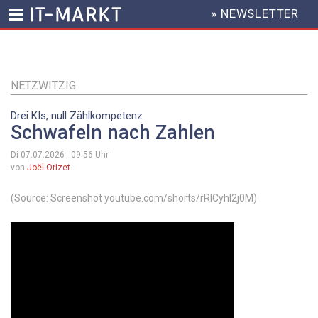
» NEWSLETTER
HEADER
MENU
Direkt
zum
Inhalt
NETZWITZIG
Drei KIs, null Zählkompetenz
Schwafeln nach Zahlen
Di 07.07.2026 - 09:56
Uhr
von
Joël Orizet
(Source: Screenshot youtube.com/shorts/rRICyhl2j0M)