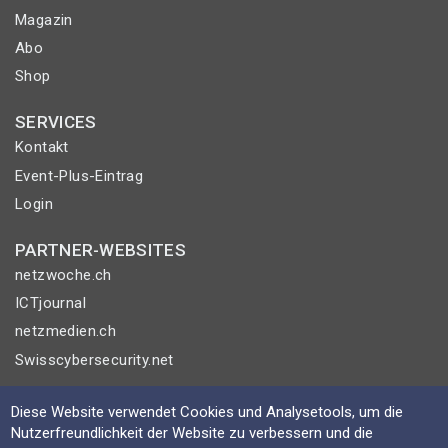
Magazin
Abo
Shop
SERVICES
Kontakt
Event-Plus-Eintrag
Login
PARTNER-WEBSITES
netzwoche.ch
ICTjournal
netzmedien.ch
Swisscybersecurity.net
© NETZMEDIEN AG 2026
Diese Website verwendet Cookies und Analysetools, um die
Impressum
Nutzerfreundlichkeit der Website zu verbessern und die