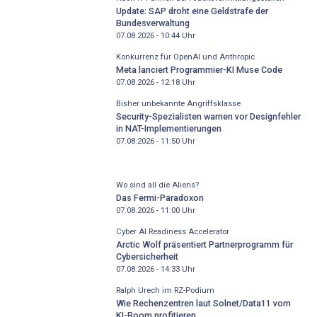
Update: SAP droht eine Geldstrafe der
Bundesverwaltung
07.08.2026 - 10:44
Uhr
Konkurrenz für OpenAI und Anthropic
Meta lanciert Programmier-KI Muse Code
07.08.2026 - 12:18
Uhr
Bisher unbekannte Angriffsklasse
Security-Spezialisten warnen vor Designfehler
in NAT-Implementierungen
07.08.2026 - 11:50
Uhr
Wo sind all die Aliens?
Das Fermi-Paradoxon
07.08.2026 - 11:00
Uhr
Cyber AI Readiness Accelerator
Arctic Wolf präsentiert Partnerprogramm für
Cybersicherheit
07.08.2026 - 14:33
Uhr
Ralph Urech im RZ-Podium
Wie Rechenzentren laut Solnet/Data11 vom
KI-Boom profitieren