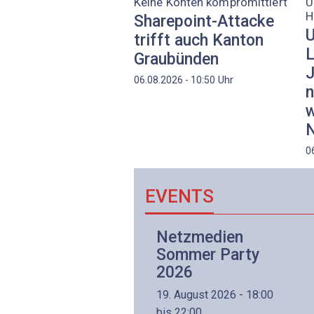
Keine Konten kompromittiert
Ü
H
Sharepoint-Attacke
U
trifft auch Kanton
L
Graubünden
J
Uhr
06.08.2026 - 10:50
n
w
N
0
EVENTS
Netzwerk- und
Netzmedien
Internettechnologie
Sommer Party
Aufbaukurs
2026
(Präsenzkurs)
19. August 2026 - 18:00
8. November 2026 - 8:30
bis 22:00