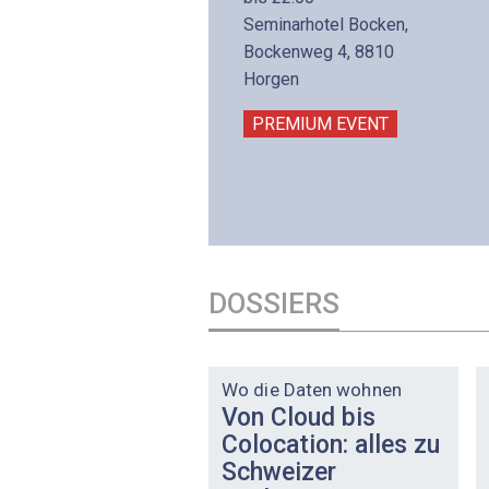
is 17:00
Seminarhotel Bocken,
lltron AG
Bockenweg 4, 8810
intermättlistrasse 3
Horgen
506 Mägenwil
PREMIUM EVENT
PREMIUM EVENT
DOSSIERS
DOSSIER
Wo die Daten wohnen
Von Cloud bis
Colocation: alles zu
Schweizer