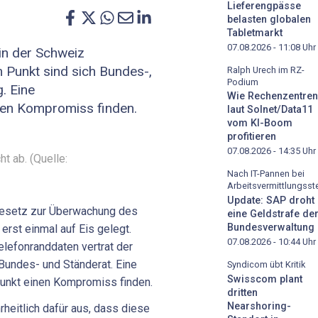
Lieferengpässe
belasten globalen
Tabletmarkt
07.08.2026 - 11:08
Uhr
in der Schweiz
 Punkt sind sich Bundes-,
Ralph Urech im RZ-
Podium
. Eine
Wie Rechenzentren
nen Kompromiss finden.
laut Solnet/Data11
vom KI-Boom
profitieren
07.08.2026 - 14:35
Uhr
ht ab. (Quelle:
Nach IT-Pannen bei
Arbeitsvermittlungsste
Update: SAP droht
Gesetz zur Überwachung des
eine Geldstrafe de
Bundesverwaltung
rst einmal auf Eis gelegt.
07.08.2026 - 10:44
Uhr
lefonranddaten vertrat der
 Bundes- und Ständerat. Eine
Syndicom übt Kritik
Swisscom plant
Punkt einen Kompromiss finden.
dritten
Nearshoring-
eitlich dafür aus, dass diese