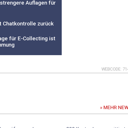
strengere Auflagen für
t Chatkontrolle zurück
ge für E-Collecting ist
immung
WEBCODE
71
» MEHR NE