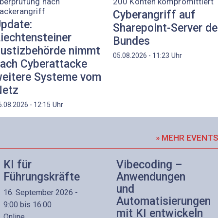
berprüfung nach
200 Konten kompromittiert
ackerangriff
Cyberangriff auf
pdate:
Sharepoint-Server d
iechtensteiner
Bundes
ustizbehörde nimmt
Uhr
05.08.2026 - 11:23
ach Cyberattacke
eitere Systeme vom
etz
Uhr
6.08.2026 - 12:15
» MEHR EVENT
KI für
Vibecoding –
Führungskräfte
Anwendungen
und
16. September 2026 -
Automatisierungen
9:00 bis 16:00
mit KI entwickeln
Online