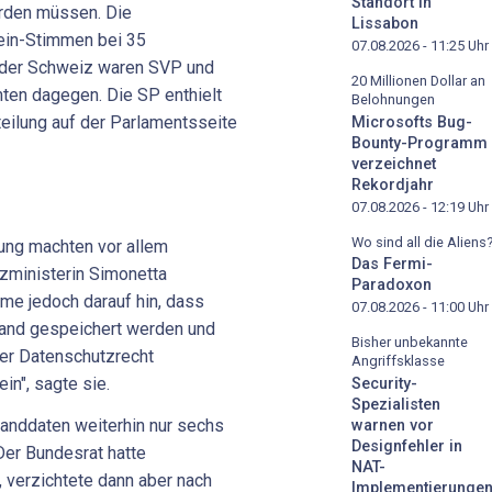
Standort in
rden müssen. Die
Lissabon
Nein-Stimmen bei 35
07.08.2026 - 11:25
Uhr
n der Schweiz waren SVP und
20 Millionen Dollar an
ten dagegen. Die SP enthielt
Belohnungen
teilung auf der Parlamentsseite
Microsofts Bug-
Bounty-Programm
verzeichnet
Rekordjahr
07.08.2026 - 12:19
Uhr
Wo sind all die Aliens
ung machten vor allem
Das Fermi-
zministerin Simonetta
Paradoxon
me jedoch darauf hin, dass
07.08.2026 - 11:00
Uhr
and gespeichert werden und
Bisher unbekannte
er Datenschutzrecht
Angriffsklasse
in", sagte sie.
Security-
Spezialisten
Randdaten weiterhin nur sechs
warnen vor
Designfehler in
Der Bundesrat hatte
NAT-
, verzichtete dann aber nach
Implementierunge