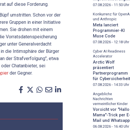
rat auf diese Forderung.
07.08.2026 - 11:50
Uhr
Konkurrenz für OpenA
 Büpf umstritten. Schon vor der
und Anthropic
re Gruppen in einer Initiative
Meta lanciert
men. Sie drohen mit einem
Programmier-KI
Muse Code
die Vorratsdatenspeicherung
07.08.2026 - 12:18
Uhr
ger unter Generalverdacht
 in die Intimsphäre der Bürger
Cyber AI Readiness
Accelerator
 an der Strafverfolgung", etwa
Arctic Wolf
 oder Chatanbieter, sei
präsentiert
pier
der Gegner.
Partnerprogramm
für Cybersicherheit
07.08.2026 - 14:33
Uhr
Angebliche
Nachrichten
vermeintlicher Kinder
Vorsicht vor "Hallo
Mama"-Trick per E
Mail und Whatsapp
06.08.2026 - 16:40
Uhr