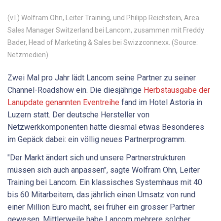
(v.l.) Wolfram Ohn, Leiter Training, und Philipp Reichstein, Area
Sales Manager Switzerland bei Lancom, zusammen mit Freddy
Bader, Head of Marketing & Sales bei Swizzconnexx. (Source:
Netzmedien)
Zwei Mal pro Jahr lädt Lancom seine Partner zu seiner
Channel-Roadshow ein. Die diesjährige
Herbstausgabe der
Lanupdate genannten Eventreihe
fand im Hotel Astoria in
Luzern statt. Der deutsche Hersteller von
Netzwerkkomponenten hatte diesmal etwas Besonderes
im Gepäck dabei: ein völlig neues Partnerprogramm.
"Der Markt ändert sich und unsere Partnerstrukturen
müssen sich auch anpassen", sagte Wolfram Ohn, Leiter
Training bei Lancom. Ein klassisches Systemhaus mit 40
bis 60 Mitarbeitern, das jährlich einen Umsatz von rund
einer Million Euro macht, sei früher ein grosser Partner
gewesen. Mittlerweile habe Lancom mehrere solcher