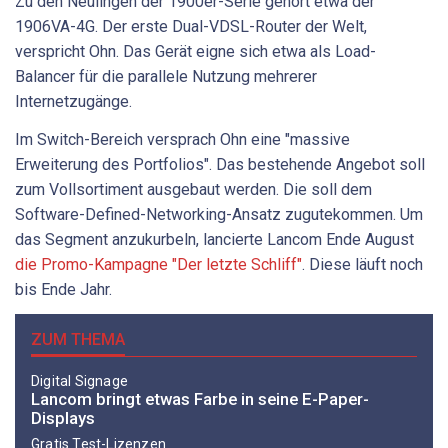
Zu den Neulingen der 1900er-Serie gehört etwa der
1906VA-4G. Der erste Dual-VDSL-Router der Welt,
verspricht Ohn. Das Gerät eigne sich etwa als Load-
Balancer für die parallele Nutzung mehrerer
Internetzugänge.
Im Switch-Bereich versprach Ohn eine "massive
Erweiterung des Portfolios". Das bestehende Angebot soll
zum Vollsortiment ausgebaut werden. Die soll dem
Software-Defined-Networking-Ansatz zugutekommen. Um
das Segment anzukurbeln, lancierte Lancom Ende August
die Promo-Kampagne "Der letzte Schliff"
. Diese läuft noch
bis Ende Jahr.
ZUM THEMA
Digital Signage
Lancom bringt etwas Farbe in seine E-Paper-
Displays
Gratis Test-Lizenzen