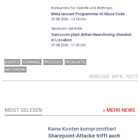
Konkurrenz für OpenAI und Anthropic
Meta lanciert Programmier-KI Muse Code
07.08.2026 - 12:18
Uhr
Syndicom übt Kritik
Swisscom plant dritten Nearshoring-Standort
in Lissabon
07.08.2026 - 11:25
Uhr
EVENTS
CHANNEL
PRODUKT
PRODUKTE
NETZWERK
WEBCODE
DPF8_70372
MEIST GELESEN
» MEHR NEWS
Keine Konten kompromittiert
Sharepoint-Attacke trifft auch