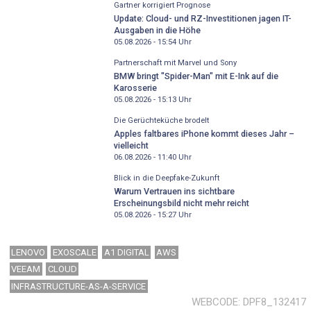
Gartner korrigiert Prognose
Update: Cloud- und RZ-Investitionen jagen IT-
Ausgaben in die Höhe
05.08.2026 - 15:54
Uhr
Partnerschaft mit Marvel und Sony
BMW bringt "Spider-Man" mit E-Ink auf die
Karosserie
05.08.2026 - 15:13
Uhr
Die Gerüchteküche brodelt
Apples faltbares iPhone kommt dieses Jahr –
vielleicht
06.08.2026 - 11:40
Uhr
Blick in die Deepfake-Zukunft
Warum Vertrauen ins sichtbare
Erscheinungsbild nicht mehr reicht
05.08.2026 - 15:27
Uhr
LENOVO
EXOSCALE
A1 DIGITAL
AWS
VEEAM
CLOUD
INFRASTRUCTURE-AS-A-SERVICE
WEBCODE
DPF8_132417