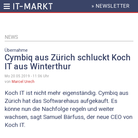
» NEWSLETTER
HEADER
MENU
Direkt
zum
Inhalt
NEWS
Übernahme
Cymbiq aus Zürich schluckt Koch
IT aus Winterthur
Mo 20.05.2019 - 11:06
Uhr
von
Marcel Urech
Koch IT ist nicht mehr eigenständig. Cymbiq aus
Zürich hat das Softwarehaus aufgekauft. Es
könne nun die Nachfolge regeln und weiter
wachsen, sagt Samuel Bärfuss, der neue CEO von
Koch IT.