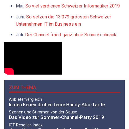
Mai:
So viel verdienen Schweizer Informatiker 2019
Juni:
So setzen die 13'079 grössten Schweizer
Unternehmen IT im Business ein
Juli:
Der Channel feiert ganz ohne Schnickschnack
ZUM THEMA
Anbietervergleich
In den Ferien drohen teure Handy-Abo-Tarife
Szenen und Stimmen von der Sause
Das Video zur Sommer-Channel-Party 2019
ICT-Reseller-Index