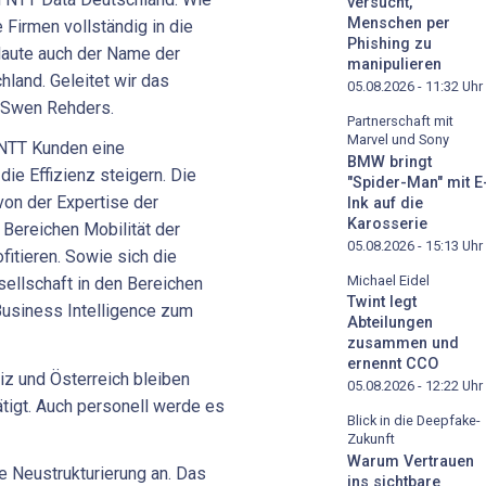
versucht,
Menschen per
 Firmen vollständig in die
Phishing zu
 laute auch der Name der
manipulieren
land. Geleitet wir das
05.08.2026 - 11:32
Uhr
 Swen Rehders.
Partnerschaft mit
Marvel und Sony
NTT Kunden eine
BMW bringt
ie Effizienz steigern. Die
"Spider-Man" mit E
on der Expertise der
Ink auf die
Karosserie
 Bereichen Mobilität der
05.08.2026 - 15:13
Uhr
itieren. Sowie sich die
Michael Eidel
llschaft in den Bereichen
Twint legt
usiness Intelligence zum
Abteilungen
zusammen und
ernennt CCO
iz und Österreich bleiben
05.08.2026 - 12:22
Uhr
tigt. Auch personell werde es
Blick in die Deepfake-
Zukunft
Warum Vertrauen
e Neustrukturierung an. Das
ins sichtbare