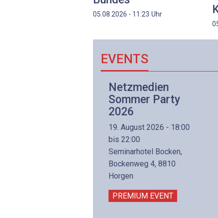
K
Uhr
05.08.2026 - 11:23
0
EVENTS
Netzwerk- und
Netzmedien
Internettechnologie
Sommer Party
Aufbaukurs
2026
(Präsenzkurs)
19. August 2026 - 18:00
8. November 2026 - 8:30
bis 22:00
is 17:00
Seminarhotel Bocken,
lltron AG
Bockenweg 4, 8810
intermättlistrasse 3
Horgen
506 Mägenwil
PREMIUM EVENT
PREMIUM EVENT