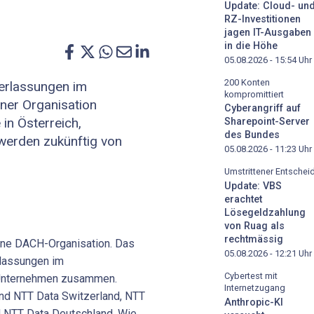
Update: Cloud- un
RZ-Investitionen
jagen IT-Ausgaben
in die Höhe
05.08.2026 - 15:54
Uhr
200 Konten
erlassungen im
kompromittiert
ner Organisation
Cyberangriff auf
in Österreich,
Sharepoint-Server
des Bundes
werden zukünftig von
05.08.2026 - 11:23
Uhr
Umstrittener Entschei
Update: VBS
erachtet
Lösegeldzahlung
von Ruag als
rechtmässig
eine DACH-Organisation. Das
05.08.2026 - 12:21
Uhr
rlassungen im
Cybertest mit
Unternehmen zusammen.
Internetzugang
d NTT Data Switzerland, NTT
Anthropic-KI
d NTT Data Deutschland. Wie