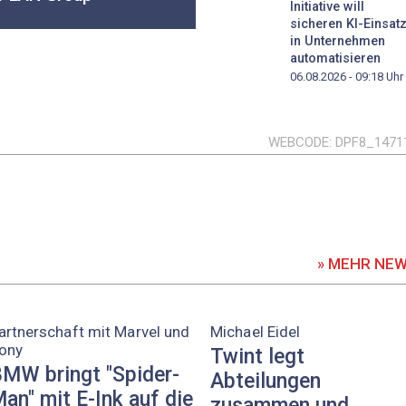
Initiative will
sicheren KI-Einsat
in Unternehmen
automatisieren
06.08.2026 - 09:18
Uhr
WEBCODE
DPF8_1471
» MEHR NE
artnerschaft mit Marvel und
Michael Eidel
ony
Twint legt
MW bringt "Spider-
Abteilungen
an" mit E-Ink auf die
zusammen und