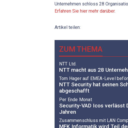
Unternehmen schloss 28 Organisati
Erfahren Sie hier mehr darüber
.
Artikel teilen:
ZUM THEMA
NTT Ltd.
NTT macht aus 28 Unterneh
Tom Hager auf EMEA-Level beför
NTT Security hat seinen Sc
abgeschafft
Per Ende Monat
Security-VAD Icos verlässt
Jahren
Zusammenschluss mit LAN Comp
MFK Informatik wird Teil d