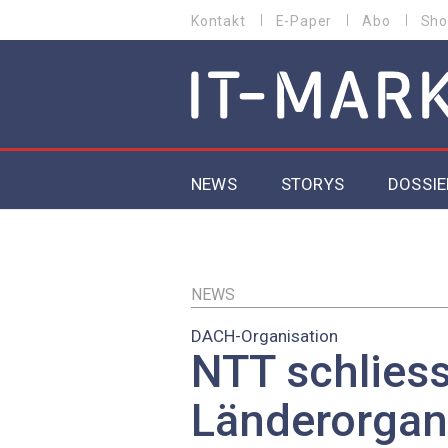
Direkt
Kontakt
E-Paper
Abo
Sho
HEADER
zum
MENU
Inhalt
MAIN NAVIGATION
NEWS
STORYS
DOSSIE
IoT
5G
NEWS
DACH-Organisation
Secur
NTT schliess
EU-D
Länderorgan