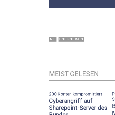
NTT
UNTERNEHMEN
MEIST GELESEN
200 Konten kompromittiert
P
S
Cyberangriff auf
B
Sharepoint-Server des
M
Bundes