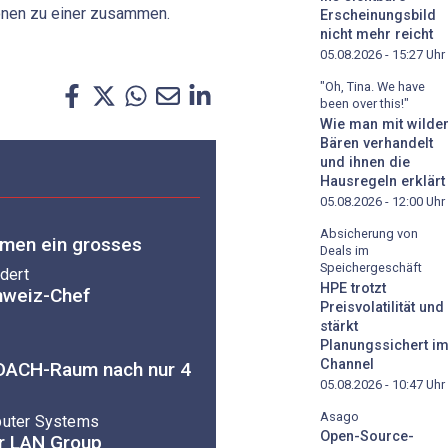
onen zu einer zusammen.
Erscheinungsbild
nicht mehr reicht
05.08.2026 - 15:27
Uhr
"Oh, Tina. We have
been over this!"
Wie man mit wilde
Bären verhandelt
und ihnen die
Hausregeln erklärt
05.08.2026 - 12:00
Uhr
Absicherung von
men ein grosses
Deals im
Speichergeschäft
dert
HPE trotzt
hweiz-Chef
Preisvolatilität und
stärkt
Planungssichert i
Channel
 DACH-Raum nach nur 4
05.08.2026 - 10:47
Uhr
Asago
uter Systems
Open-Source-
er LAN Group