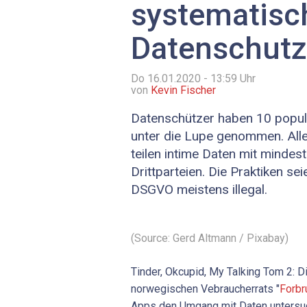
systematisc
Datenschutz
Do 16.01.2020 - 13:59
Uhr
von
Kevin Fischer
Datenschützer haben 10 popu
unter die Lupe genommen. A
teilen intime Daten mit minde
Drittparteien. Die Praktiken sei
DSGVO meistens illegal.
(Source: Gerd Altmann / Pixabay)
Tinder, Okcupid, My Talking Tom 2: D
norwegischen Vebraucherrats "
Forbr
Apps den Umgang mit Daten untersuc