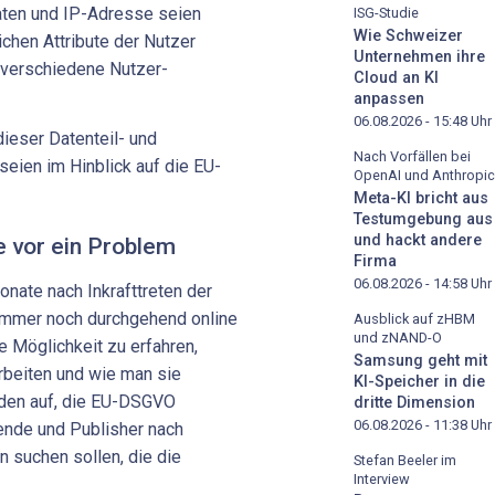
aten und IP-Adresse seien
ISG-Studie
Wie Schweizer
ichen Attribute der Nutzer
Unternehmen ihre
d verschiedene Nutzer-
Cloud an KI
anpassen
06.08.2026 - 15:48
Uhr
dieser Datenteil- und
Nach Vorfällen bei
seien im Hinblick auf die EU-
OpenAI und Anthropic
Meta-KI bricht aus
Testumgebung aus
und hackt andere
e vor ein Problem
Firma
06.08.2026 - 14:58
Uhr
onate nach Inkrafttreten der
mmer noch durchgehend online
Ausblick auf zHBM
und zNAND-O
ne Möglichkeit zu erfahren,
Samsung geht mit
rbeiten und wie man sie
KI-Speicher in die
rden auf, die EU-DSGVO
dritte Dimension
06.08.2026 - 11:38
Uhr
nde und Publisher nach
 suchen sollen, die die
Stefan Beeler im
Interview