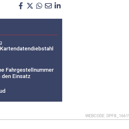
g
 Kartendatendiebstahl
ine Fahrgestellnummer
h den Einsatz
oud
WEBCODE
DPF8_1661