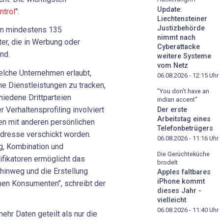
Update:
ntrol
":
Liechtensteiner
Justizbehörde
an mindestens 135
nimmt nach
ter, die in Werbung oder
Cyberattacke
ind.
weitere Systeme
vom Netz
welche Unternehmen erlaubt,
06.08.2026 - 12:15
Uhr
 Dienstleistungen zu tracken,
"You don't have an
iedene Drittparteien
indian accent"
r Verhaltensprofiling involviert
Der erste
Arbeitstag eines
en mit anderen persönlichen
Telefonbetrügers
dresse verschickt worden.
06.08.2026 - 11:16
Uhr
, Kombination und
Die Gerüchteküche
fikatoren ermöglicht das
brodelt
hinweg und die Erstellung
Apples faltbares
iPhone kommt
nen Konsumenten", schreibt der
dieses Jahr -
vielleicht
06.08.2026 - 11:40
Uhr
ehr Daten geteilt als nur die