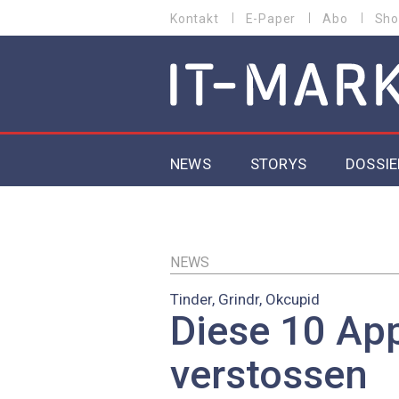
Direkt
Kontakt
E-Paper
Abo
Sho
HEADER
zum
MENU
Inhalt
MAIN NAVIGATION
NEWS
STORYS
DOSSIE
IoT
5G
NEWS
Tinder, Grindr, Okcupid
Secur
Diese 10 Ap
EU-D
verstossen