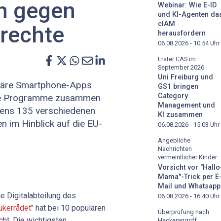
h gegen
Webinar: Wie E-ID
und KI-Agenten da
cIAM
rechte
herausfordern
06.08.2026 - 10:54
Uhr
Erster CAS im
September 2026
Uni Freiburg und
läre Smartphone-Apps
GS1 bringen
Category
lle Programme zusammen
Management und
stens 135 verschiedenen
KI zusammen
en im Hinblick auf die EU-
06.08.2026 - 15:03
Uhr
Angebliche
Nachrichten
vermeintlicher Kinder
Vorsicht vor "Hallo
Mama"-Trick per E
Mail und Whatsapp
ie Digitalabteilung des
06.08.2026 - 16:40
Uhr
ukerrådet
" hat bei 10 populären
Überprüfung nach
ht. Die wichtigsten
Hackerangriff