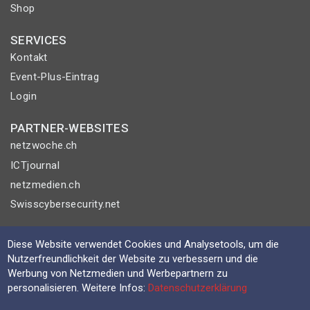
Shop
SERVICES
Kontakt
Event-Plus-Eintrag
Login
PARTNER-WEBSITES
netzwoche.ch
ICTjournal
netzmedien.ch
Swisscybersecurity.net
© NETZMEDIEN AG 2026
Diese Website verwendet Cookies und Analysetools, um die
Impressum
Nutzerfreundlichkeit der Website zu verbessern und die
AGB
Werbung von Netzmedien und Werbepartnern zu
personalisieren. Weitere Infos:
Datenschutzerklärung
Nutzungsbestimmungen