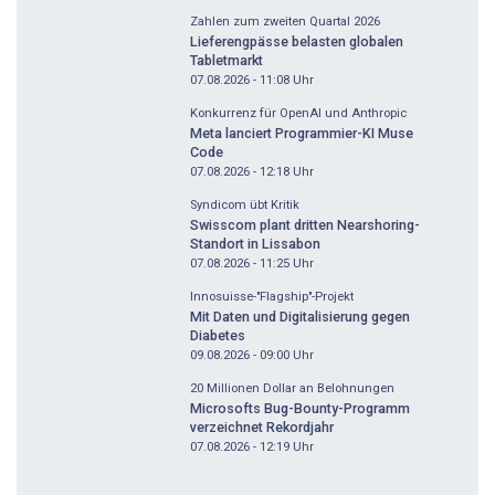
Zahlen zum zweiten Quartal 2026
Lieferengpässe belasten globalen
Tabletmarkt
07.08.2026 - 11:08
Uhr
Konkurrenz für OpenAI und Anthropic
Meta lanciert Programmier-KI Muse
Code
07.08.2026 - 12:18
Uhr
Syndicom übt Kritik
Swisscom plant dritten Nearshoring-
Standort in Lissabon
07.08.2026 - 11:25
Uhr
Innosuisse-"Flagship"-Projekt
Mit Daten und Digitalisierung gegen
Diabetes
09.08.2026 - 09:00
Uhr
20 Millionen Dollar an Belohnungen
Microsofts Bug-Bounty-Programm
verzeichnet Rekordjahr
07.08.2026 - 12:19
Uhr