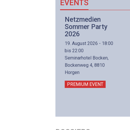
EVENTS
Netzwerk- und
Netzmedien
Internettechnologie
Sommer Party
Aufbaukurs
2026
(Präsenzkurs)
19. August 2026 - 18:00
8. November 2026 - 8:30
bis 22:00
is 17:00
Seminarhotel Bocken,
lltron AG
Bockenweg 4, 8810
intermättlistrasse 3
Horgen
506 Mägenwil
PREMIUM EVENT
PREMIUM EVENT