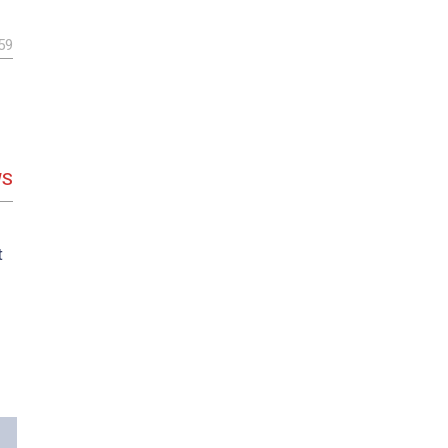
59
WS
t