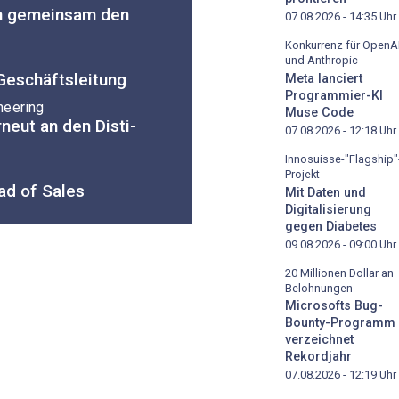
en gemeinsam den
07.08.2026 - 14:35
Uhr
Konkurrenz für OpenA
und Anthropic
 Geschäftsleitung
Meta lanciert
Programmier-KI
neering
Muse Code
rneut an den Disti-
07.08.2026 - 12:18
Uhr
Innosuisse-"Flagship"
Projekt
ad of Sales
Mit Daten und
Digitalisierung
gegen Diabetes
09.08.2026 - 09:00
Uhr
20 Millionen Dollar an
Belohnungen
Microsofts Bug-
Bounty-Programm
verzeichnet
Rekordjahr
07.08.2026 - 12:19
Uhr