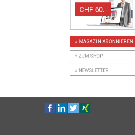
CHF 60.-
» MAGAZIN ABONNIEREN
» ZUM SHOP
» NEWSLETTER