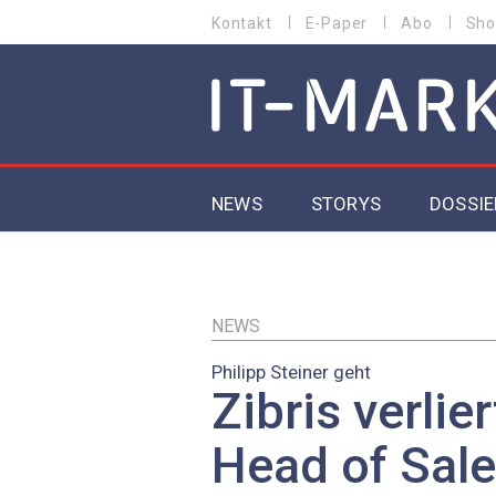
Direkt
Kontakt
E-Paper
Abo
Sho
HEADER
zum
MENU
Inhalt
MAIN NAVIGATION
NEWS
STORYS
DOSSIE
IoT
5G
NEWS
Philipp Steiner geht
Secur
Zibris verlie
EU-D
Head of Sal