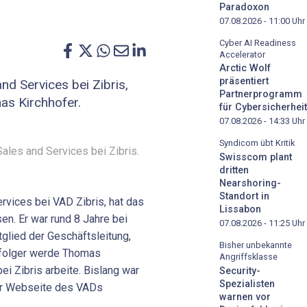
Paradoxon
07.08.2026 - 11:00
Uhr
Cyber AI Readiness
Accelerator
Arctic Wolf
präsentiert
and Services bei Zibris,
Partnerprogramm
as Kirchhofer.
für Cybersicherheit
07.08.2026 - 14:33
Uhr
Syndicom übt Kritik
Sales and Services bei Zibris.
Swisscom plant
dritten
Nearshoring-
Standort in
ervices bei VAD Zibris, hat das
Lissabon
n. Er war rund 8 Jahre bei
07.08.2026 - 11:25
Uhr
tglied der Geschäftsleitung,
Bisher unbekannte
chfolger werde Thomas
Angriffsklasse
bei Zibris arbeite. Bislang war
Security-
Spezialisten
er Webseite des VADs
warnen vor