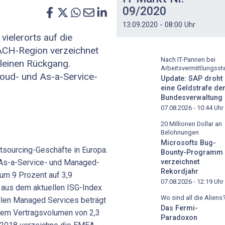
09/2020
13.09.2020 - 08:00 Uhr
ielerorts auf die
ACH-Region verzeichnet
Nach IT-Pannen bei
kleinen Rückgang.
Arbeitsvermittlungsste
loud- und As-a-Service-
Update: SAP droht
eine Geldstrafe de
Bundesverwaltung
07.08.2026 - 10:44
Uhr
20 Millionen Dollar an
Belohnungen
Microsofts Bug-
utsourcing-Geschäfte in Europa.
Bounty-Programm
 As-a-Service- und Managed-
verzeichnet
Rekordjahr
um 9 Prozent auf 3,9
07.08.2026 - 12:19
Uhr
 aus dem aktuellen ISG-Index
Wo sind all die Aliens
ellen Managed Services beträgt
Das Fermi-
inem Vertragsvolumen von 2,3
Paradoxon