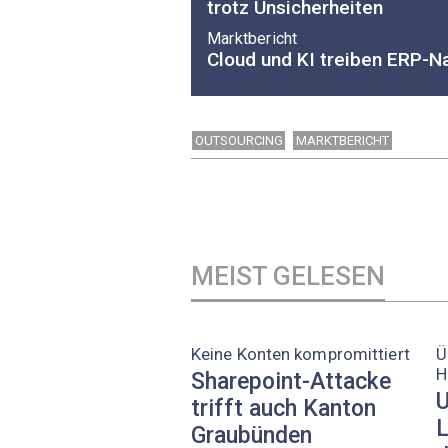
trotz Unsicherheiten
Marktbericht
Cloud und KI treiben ERP-N
OUTSOURCING
MARKTBERICHT
MEIST GELESEN
Keine Konten kompromittiert
Ü
H
Sharepoint-Attacke
U
trifft auch Kanton
L
Graubünden