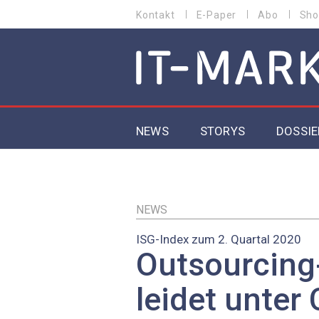
Direkt
Kontakt
E-Paper
Abo
Sho
HEADER
zum
MENU
Inhalt
MAIN NAVIGATION
NEWS
STORYS
DOSSIE
IoT
5G
NEWS
ISG-Index zum 2. Quartal 2020
Secur
Outsourcing
EU-D
leidet unter