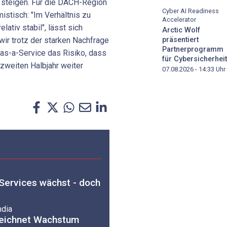
 steigen. Für die DACH-Region
Cyber AI Readiness
mistisch: "Im Verhältnis zu
Accelerator
lativ stabil", lässt sich
Arctic Wolf
präsentiert
wir trotz der starken Nachfrage
Partnerprogramm
-as-a-Service das Risiko, dass
für Cybersicherheit
weiten Halbjahr weiter
07.08.2026 - 14:33
Uhr
Services wächst - doch
mdia
zeichnet Wachstum