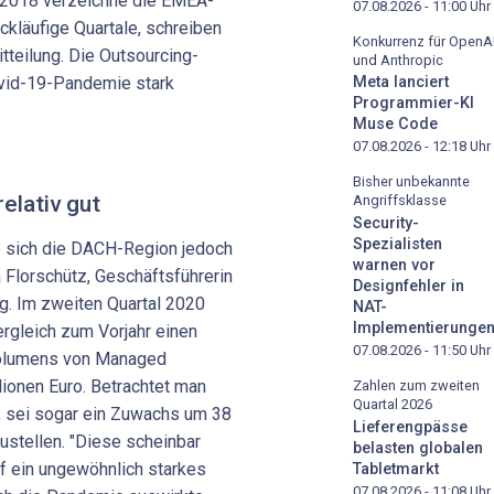
t 2018 verzeichne die EMEA-
07.08.2026 - 11:00
Uhr
ckläufige Quartale, schreiben
Konkurrenz für OpenA
tteilung. Die Outsourcing-
und Anthropic
vid-19-Pandemie stark
Meta lanciert
Programmier-KI
Muse Code
07.08.2026 - 12:18
Uhr
Bisher unbekannte
elativ gut
Angriffsklasse
Security-
Spezialisten
 sich die DACH-Region jedoch
warnen vor
ra Florschütz, Geschäftsführerin
Designfehler in
ng. Im zweiten Quartal 2020
NAT-
Implementierunge
rgleich zum Vorjahr einen
07.08.2026 - 11:50
Uhr
olumens von Managed
lionen Euro. Betrachtet man
Zahlen zum zweiten
Quartal 2026
r, sei sogar ein Zuwachs um 38
Lieferengpässe
zustellen. "Diese scheinbar
belasten globalen
f ein ungewöhnlich starkes
Tabletmarkt
07.08.2026 - 11:08
Uhr