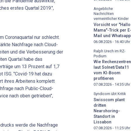
ich die Pandemie auswirkte,
hes erstes Quartal 2019.",
Angebliche
Nachrichten
vermeintlicher Kinder
Vorsicht vor "Hallo
Mama"-Trick per E
Mail und Whatsapp
 im Coronaquartal nur schlecht.
06.08.2026 - 16:40
Uhr
ärkte Nachfrage nach Cloud-
Ralph Urech im RZ-
beiten und die Verbesserung der
Podium
iten Quartal habe das
Wie Rechenzentren
träge um 13 Prozent auf 1,7
laut Solnet/Data11
vom KI-Boom
t ISG. "Covid-19 hat dazu
profitieren
rt ihres Arbeitens komplett
07.08.2026 - 14:35
Uhr
achfrage nach Public-Cloud-
Syndicom übt Kritik
vice nach oben getrieben",
Swisscom plant
dritten
Nearshoring-
Standort in
Lissabon
drucks werde die Nachfrage
07.08.2026 - 11:25
Uhr