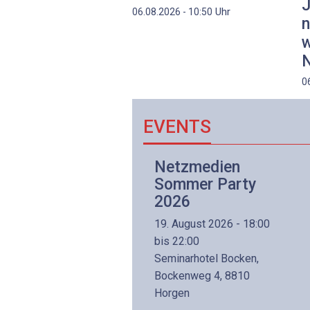
J
Uhr
06.08.2026 - 10:50
n
w
N
0
EVENTS
Netzwerk- und
Netzmedien
Internettechnologie
Sommer Party
Aufbaukurs
2026
(Präsenzkurs)
19. August 2026 - 18:00
8. November 2026 - 8:30
bis 22:00
is 17:00
Seminarhotel Bocken,
lltron AG
Bockenweg 4, 8810
intermättlistrasse 3
Horgen