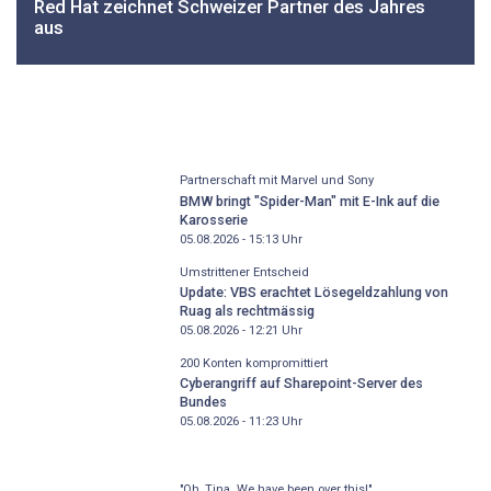
Red Hat zeichnet Schweizer Partner des Jahres
aus
Partnerschaft mit Marvel und Sony
BMW bringt "Spider-Man" mit E-Ink auf die
Karosserie
05.08.2026 - 15:13
Uhr
Umstrittener Entscheid
Update: VBS erachtet Lösegeldzahlung von
Ruag als rechtmässig
05.08.2026 - 12:21
Uhr
200 Konten kompromittiert
Cyberangriff auf Sharepoint-Server des
Bundes
05.08.2026 - 11:23
Uhr
"Oh, Tina. We have been over this!"