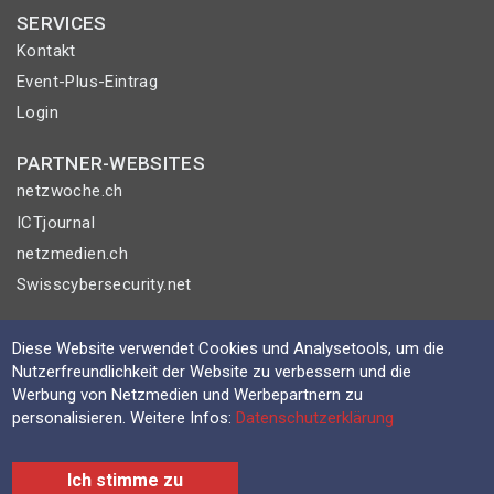
SERVICES
Kontakt
Event-Plus-Eintrag
Login
PARTNER-WEBSITES
netzwoche.ch
ICTjournal
netzmedien.ch
Swisscybersecurity.net
© NETZMEDIEN AG 2026
Diese Website verwendet Cookies und Analysetools, um die
Impressum
Nutzerfreundlichkeit der Website zu verbessern und die
AGB
Werbung von Netzmedien und Werbepartnern zu
personalisieren. Weitere Infos:
Datenschutzerklärung
Nutzungsbestimmungen
Datenschutzerklärung
Ich stimme zu