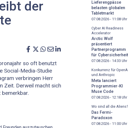
eibt der
Lieferengpässe
belasten globalen
Tabletmarkt
te
07.08.2026 - 11:08
Uhr
Cyber AI Readiness
Accelerator
Arctic Wolf
präsentiert
Partnerprogramm
für Cybersicherheit
07.08.2026 - 14:33
Uhr
oronajahr so oft benutzt
e Social-Media-Studie
Konkurrenz für OpenA
und Anthropic
tagram verbringen Herr
Meta lanciert
 Zeit. Derweil macht sich
Programmier-KI
Muse Code
t bemerkbar.
07.08.2026 - 12:18
Uhr
Wo sind all die Aliens
Das Fermi-
Paradoxon
07.08.2026 - 11:00
Uhr
d Freunden auszutauschen,