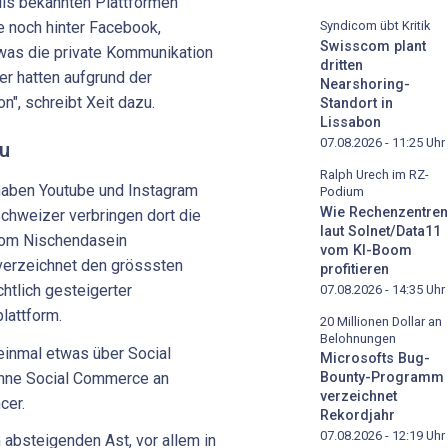
lls bekannten Plattformen
Syndicom übt Kritik
 noch hinter Facebook,
Swisscom plant
was die private Kommunikation
dritten
er hatten aufgrund der
Nearshoring-
", schreibt Xeit dazu.
Standort in
Lissabon
07.08.2026 - 11:25
Uhr
zu
Ralph Urech im RZ-
haben Youtube und Instagram
Podium
Wie Rechenzentren
chweizer verbringen dort die
laut Solnet/Data11
v vom Nischendasein
vom KI-Boom
 verzeichnet den grösssten
profitieren
htlich gesteigerter
07.08.2026 - 14:35
Uhr
lattform.
20 Millionen Dollar an
Belohnungen
einmal etwas über Social
Microsofts Bug-
inne Social Commerce an
Bounty-Programm
verzeichnet
cer.
Rekordjahr
07.08.2026 - 12:19
Uhr
 absteigenden Ast, vor allem in