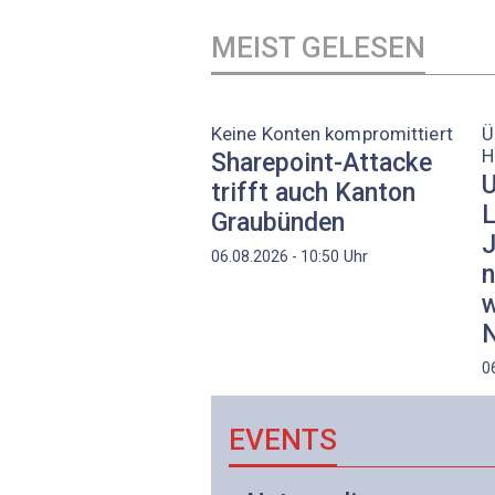
MEIST GELESEN
Keine Konten kompromittiert
Ü
H
Sharepoint-Attacke
U
trifft auch Kanton
L
Graubünden
J
Uhr
06.08.2026 - 10:50
n
w
N
0
EVENTS