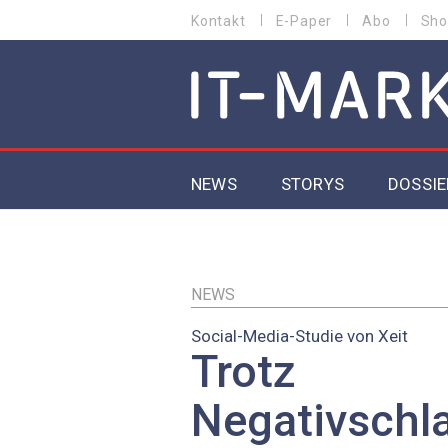
Direkt
Kontakt
E-Paper
Abo
Sho
HEADER
zum
MENU
Inhalt
MAIN NAVIGATION
NEWS
STORYS
DOSSIE
IoT
5G
NEWS
Social-Media-Studie von Xeit
Secur
Trotz
EU-D
Negativschla