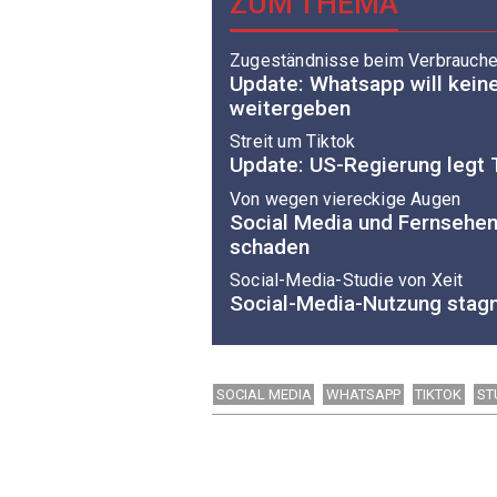
ZUM THEMA
Zugeständnisse beim Verbrauche
Update: Whatsapp will kein
weitergeben
Streit um Tiktok
Update: US-Regierung legt 
Von wegen viereckige Augen
Social Media und Fernsehen
schaden
Social-Media-Studie von Xeit
Social-Media-Nutzung stagn
SOCIAL MEDIA
WHATSAPP
TIKTOK
ST