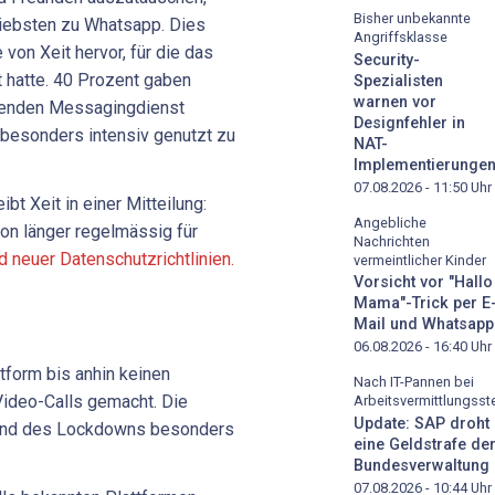
Bisher unbekannte
liebsten zu Whatsapp. Dies
Angriffsklasse
von Xeit hervor, für die das
Security-
hatte. 40 Prozent gaben
Spezialisten
warnen vor
renden Messagingdienst
Designfehler in
 besonders intensiv genutzt zu
NAT-
Implementierunge
07.08.2026 - 11:50
Uhr
bt Xeit in einer Mitteilung:
Angebliche
on länger regelmässig für
Nachrichten
d neuer Datenschutzrichtlinien.
vermeintlicher Kinder
Vorsicht vor "Hallo
Mama"-Trick per E
Mail und Whatsapp
06.08.2026 - 16:40
Uhr
tform bis anhin keinen
Nach IT-Pannen bei
ideo-Calls gemacht. Die
Arbeitsvermittlungsste
Update: SAP droht
rend des Lockdowns besonders
eine Geldstrafe de
Bundesverwaltung
07.08.2026 - 10:44
Uhr