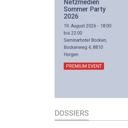
Netzwerk- und
Netzmedien
Internettechnologie
Sommer Party
Aufbaukurs
2026
(Präsenzkurs)
19. August 2026 - 18:00
8. November 2026 - 8:30
bis 22:00
is 17:00
Seminarhotel Bocken,
lltron AG
Bockenweg 4, 8810
intermättlistrasse 3
Horgen
506 Mägenwil
PREMIUM EVENT
PREMIUM EVENT
DOSSIERS
DOSSIER