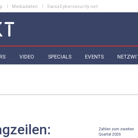
p
Mediadaten
SwissCybersecurity.net
RS
VIDEO
SPECIALS
EVENTS
NETZWI
Datacenter 2026
Cybersecurity 2026
ity
Cloud & Managed Services 2026
SGVO
Artificial Intelligence 2025
gzeilen:
Zahlen zum zweiten
Quartal 2026