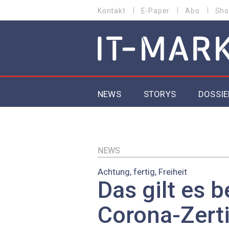
Direkt
Kontakt
E-Paper
Abo
Sho
HEADER
zum
MENU
Inhalt
MAIN NAVIGATION
NEWS
STORYS
DOSSIE
IoT
5G
NEWS
Achtung, fertig, Freiheit
Secur
Das gilt es 
EU-D
Corona-Zerti