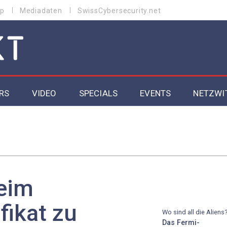
p
Mediadaten
SwissCybersecurity.net
RS
VIDEO
SPECIALS
EVENTS
NETZWI
Datacenter 2026
Cybersecurity 2026
ity
Cloud & Managed Services 2026
beim
SGVO
Artificial Intelligence 2025
fikat zu
Wo sind all die Aliens
Das Fermi-