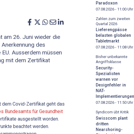
Paradoxon
07.08.2026 - 11:00
Uhr
Zahlen zum zweiten
Quartal 2026
Lieferengpässe
belasten globalen
nt am 26. Juni wieder die
Tabletmarkt
ie Anerkennung des
07.08.2026 - 11:08
Uhr
die EU. Ausserdem müssen
Bisher unbekannte
g mit dem Zertifikat
Angriffsklasse
Security-
Spezialisten
warnen vor
Designfehler in
NAT-
Implementierunge
07.08.2026 - 11:50
Uhr
t dem Covid-Zertifikat geht das
es Bundesamts für Gesundheit
Syndicom übt Kritik
Swisscom plant
rtifikate ausgestellt worden.
dritten
unkte beachtet werden.
Nearshoring-
zusammengetragen.