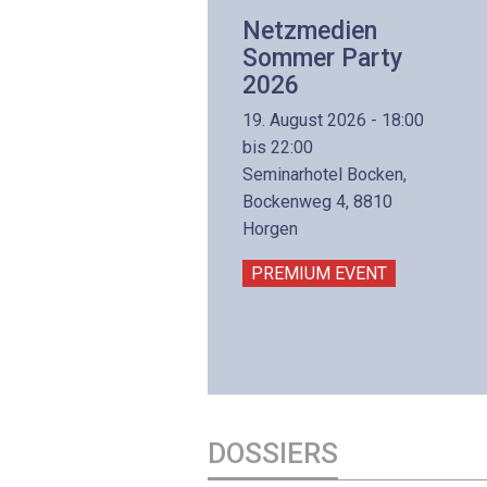
Netzwerk- und
Netzmedien
Internettechnologie
Sommer Party
Aufbaukurs
2026
(Präsenzkurs)
19. August 2026 - 18:00
8. November 2026 - 8:30
bis 22:00
is 17:00
Seminarhotel Bocken,
lltron AG
Bockenweg 4, 8810
intermättlistrasse 3
Horgen
506 Mägenwil
PREMIUM EVENT
PREMIUM EVENT
DOSSIERS