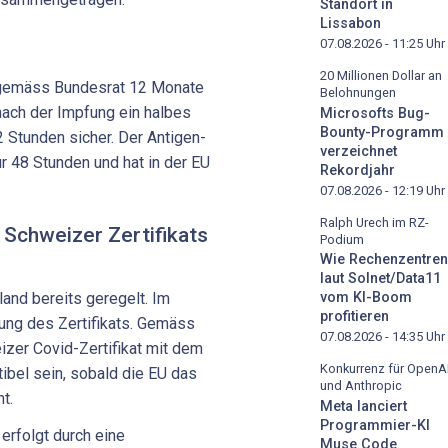
Standort in
Lissabon
07.08.2026 - 11:25
Uhr
20 Millionen Dollar an
 gemäss Bundesrat 12 Monate
Belohnungen
nach der Impfung ein halbes
Microsofts Bug-
Bounty-Programm
 Stunden sicher. Der Antigen-
verzeichnet
ur 48 Stunden und hat in der EU
Rekordjahr
07.08.2026 - 12:19
Uhr
Ralph Urech im RZ-
Schweizer Zertifikats
Podium
Wie Rechenzentren
laut Solnet/Data11
land bereits geregelt. Im
vom KI-Boom
profitieren
ung des Zertifikats. Gemäss
07.08.2026 - 14:35
Uhr
zer Covid-Zertifikat mit dem
Konkurrenz für OpenA
tibel sein, sobald die EU das
und Anthropic
t.
Meta lanciert
Programmier-KI
rfolgt durch eine
Muse Code