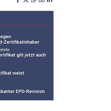
gegen
d-Zertifikatinhaber
stete
ifikat gilt jetzt auch
fikat weist
iskanter EPD-Revision