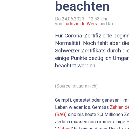
beachten
Do 24.06.2021 - 12:53
Uhr
von
Ludovic de Werra
und kfi
Für Corona-Zertifizierte begin
Normalität. Noch fehlt aber d
Schweizer Zertifikats durch 
einige Punkte bezüglich Umgan
beachtet werden.
(Source: bit.admin.ch)
Geimpft, getestet oder genesen - mi
Leben wieder los. Gemäss
Zahlen d
(BAG)
sind bis heute 2,3 Millionen Ze
Jedoch müssen noch immer einige P
"
Watson
" hat einige dieser Punkte 