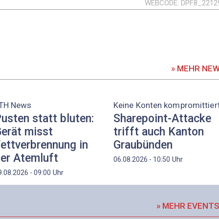
WEBCODE
DPF8_2212
» MEHR NE
TH News
Keine Konten kompromittier
usten statt bluten:
Sharepoint-Attacke
erät misst
trifft auch Kanton
ettverbrennung in
Graubünden
er Atemluft
Uhr
06.08.2026 - 10:50
Uhr
9.08.2026 - 09:00
» MEHR EVENT