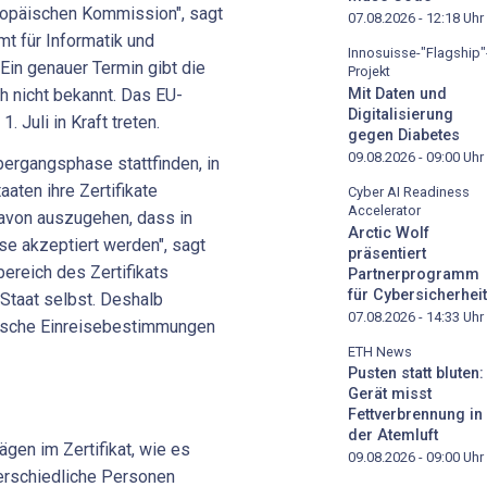
ropäischen Kommission", sagt
07.08.2026 - 12:18
Uhr
 für Informatik und
Innosuisse-"Flagship"
Ein genauer Termin gibt die
Projekt
Mit Daten und
 nicht bekannt. Das EU-
Digitalisierung
. Juli in Kraft treten.
gegen Diabetes
09.08.2026 - 09:00
Uhr
bergangsphase stattfinden, in
aten ihre Zertifikate
Cyber AI Readiness
Accelerator
davon auszugehen, dass in
Arctic Wolf
e akzeptiert werden", sagt
präsentiert
ereich des Zertifikats
Partnerprogramm
für Cybersicherheit
 Staat selbst. Deshalb
07.08.2026 - 14:33
Uhr
fische Einreisebestimmungen
ETH News
Pusten statt bluten:
Gerät misst
Fettverbrennung in
der Atemluft
ägen im Zertifikat, wie es
09.08.2026 - 09:00
Uhr
terschiedliche Personen