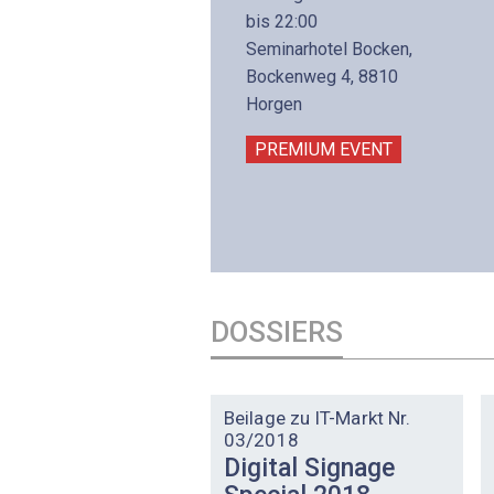
8. November 2026 - 8:30
bis 22:00
is 17:00
Seminarhotel Bocken,
lltron AG
Bockenweg 4, 8810
intermättlistrasse 3
Horgen
506 Mägenwil
PREMIUM EVENT
PREMIUM EVENT
DOSSIERS
DOSSIER
Beilage zu IT-Markt Nr.
03/2018
Digital Signage