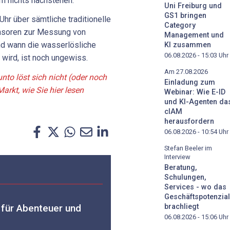
m nichts nachstehen.
Uni Freiburg und
GS1 bringen
hr über sämtliche traditionelle
Category
ensoren zur Messung von
Management und
und wann die wasserlösliche
KI zusammen
06.08.2026 - 15:03
Uhr
 wird, ist noch ungewiss.
Am 27.08.2026
to löst sich nicht (oder noch
Einladung zum
Markt, wie Sie hier lesen
Webinar: Wie E-ID
und KI-Agenten da
cIAM
herausfordern
06.08.2026 - 10:54
Uhr
Stefan Beeler im
Interview
Beratung,
Schulungen,
Services - wo das
Geschäftspotenzial
brachliegt
 für Abenteuer und
06.08.2026 - 15:06
Uhr