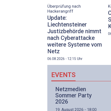
Überprüfung nach
K
Hackerangriff
C
Update:
S
Liechtensteiner
K
Justizbehörde nimmt
0
nach Cyberattacke
weitere Systeme vom
Netz
Uhr
06.08.2026 - 12:15
EVENTS
Netzwerk- und
Netzmedien
Internettechnologie
Sommer Party
Aufbaukurs
2026
(Präsenzkurs)
19. August 2026 - 18:00