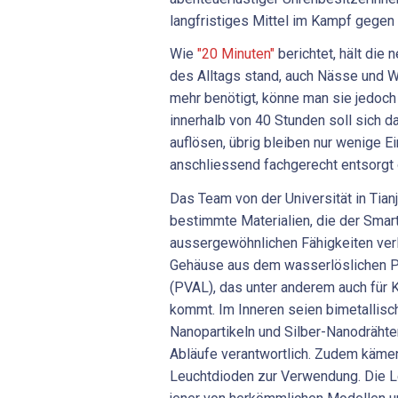
langfristiges Mittel im Kampf gegen 
Wie
"20 Minuten"
berichtet, hält die
des Alltags stand, auch Nässe und W
mehr benötigt, könne man sie jedoch
innerhalb von 40 Stunden soll sich da
auflösen, übrig bleiben nur wenige E
anschliessend fachgerecht entsorgt
Das Team von der Universität in Tianj
bestimmte Materialien, die der Smar
aussergewöhnlichen Fähigkeiten verl
Gehäuse aus dem wasserlöslichen P
(PVAL), das unter anderem auch für 
kommt. Im Inneren seien bimetallisc
Nanopartikeln und Silber-Nanodrähten
Abläufe verantwortlich. Zudem kämen
Leuchtdioden zur Verwendung. Die Le