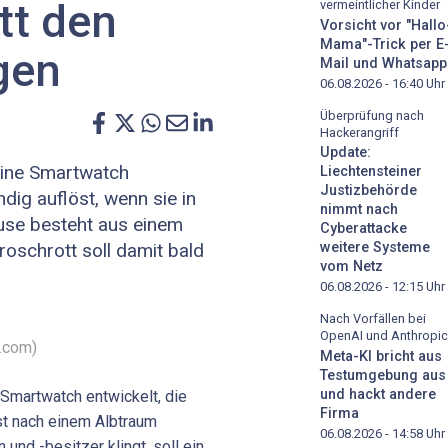
tt den
vermeintlicher Kinder
Vorsicht vor "Hallo
Mama"-Trick per E
gen
Mail und Whatsapp
06.08.2026 - 16:40
Uhr
Überprüfung nach
Hackerangriff
Update:
eine Smartwatch
Liechtensteiner
Justizbehörde
ändig auflöst, wenn sie in
nimmt nach
use besteht aus einem
Cyberattacke
roschrott soll damit bald
weitere Systeme
vom Netz
06.08.2026 - 12:15
Uhr
Nach Vorfällen bei
OpenAI und Anthropic
.com)
Meta-KI bricht aus
Testumgebung aus
und hackt andere
Smartwatch entwickelt, die
Firma
st nach einem Albtraum
06.08.2026 - 14:58
Uhr
und -besitzer klingt, soll ein