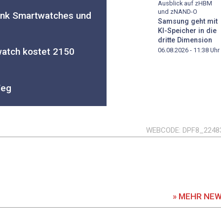
Ausblick auf zHBM
und zNAND-O
ank Smartwatches und
Samsung geht mit
KI-Speicher in die
dritte Dimension
watch kostet 2150
06.08.2026 - 11:38
Uhr
Weg
WEBCODE
DPF8_2248
» MEHR NE