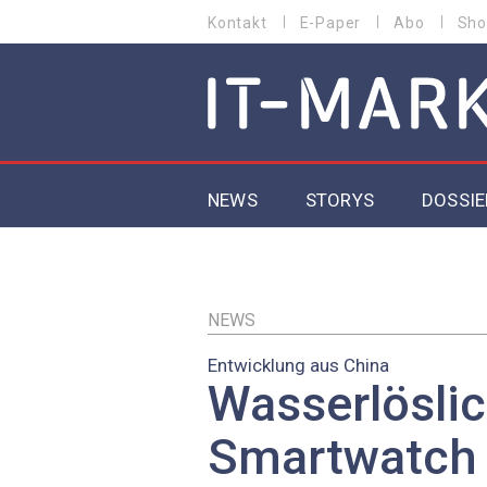
Direkt
Kontakt
E-Paper
Abo
Sho
HEADER
zum
MENU
Inhalt
MAIN NAVIGATION
NEWS
STORYS
DOSSIE
IoT
5G
NEWS
Entwicklung aus China
Secur
Wasserlösli
EU-D
Smartwatch 