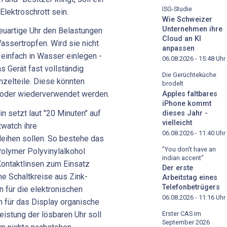
ISG-Studie
Elektroschrott sein.
Wie Schweizer
Unternehmen ihre
 neuartige Uhr den Belastungen
Cloud an KI
assertropfen. Wird sie nicht
anpassen
 einfach in Wasser einlegen -
06.08.2026 - 15:48
Uhr
s Gerät fast vollständig
Die Gerüchteküche
inzelteile. Diese könnten
brodelt
 oder wiederverwendet werden.
Apples faltbares
iPhone kommt
in setzt laut "20 Minuten" auf
dieses Jahr -
vielleicht
twatch ihre
06.08.2026 - 11:40
Uhr
eihen sollen. So bestehe das
"You don't have an
olymer Polyvinylalkohol
indian accent"
Kontaktlinsen zum Einsatz
Der erste
he Schaltkreise aus Zink-
Arbeitstag eines
Telefonbetrügers
 für die elektronischen
06.08.2026 - 11:16
Uhr
 für das Display organische
istung der lösbaren Uhr soll
Erster CAS im
September 2026