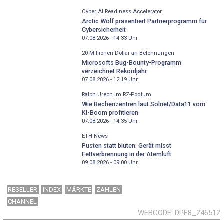
Cyber AI Readiness Accelerator
Arctic Wolf präsentiert Partnerprogramm für
Cybersicherheit
07.08.2026 - 14:33
Uhr
20 Millionen Dollar an Belohnungen
Microsofts Bug-Bounty-Programm
verzeichnet Rekordjahr
07.08.2026 - 12:19
Uhr
Ralph Urech im RZ-Podium
Wie Rechenzentren laut Solnet/Data11 vom
KI-Boom profitieren
07.08.2026 - 14:35
Uhr
ETH News
Pusten statt bluten: Gerät misst
Fettverbrennung in der Atemluft
09.08.2026 - 09:00
Uhr
RESELLER
INDEX
MÄRKTE
ZAHLEN
CHANNEL
WEBCODE
DPF8_246512