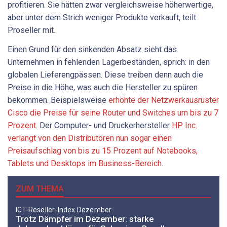
profitieren. Sie hätten zwar vergleichsweise höherwertige,
aber unter dem Strich weniger Produkte verkauft, teilt
Proseller mit.
Einen Grund für den sinkenden Absatz sieht das
Unternehmen in fehlenden Lagerbeständen, sprich: in den
globalen Lieferengpässen. Diese treiben denn auch die
Preise in die Höhe, was auch die Hersteller zu spüren
bekommen. Beispielsweise
erhöhte der Netzwerkausrüster
Cisco die Preise für seine Router und Switches um bis zu 7
Prozent
. Der Computer- und Druckerhersteller
HP Inc.
verlangt von den Distributoren nun sogar einen
Preisaufschlag von bis zu 15 Prozent auf Notebooks,
Tablets und Desktops im Business-Bereich
.
ZUM THEMA
ICT-Reseller-Index Dezember
Trotz Dämpfer im Dezember: starke