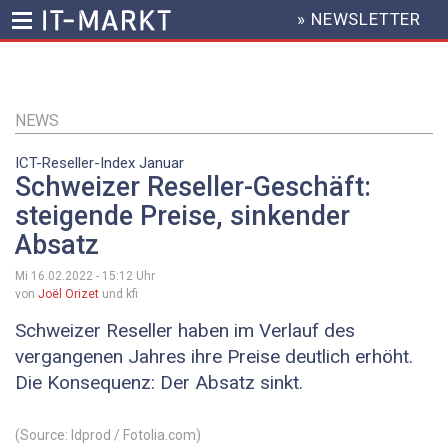
» NEWSLETTER
HEADER
MENU
Direkt
zum
Inhalt
NEWS
ICT-Reseller-Index Januar
Schweizer Reseller-Geschäft:
steigende Preise, sinkender
Absatz
Mi 16.02.2022 - 15:12
Uhr
von
Joël Orizet
und kfi
Schweizer Reseller haben im Verlauf des
vergangenen Jahres ihre Preise deutlich erhöht.
Die Konsequenz: Der Absatz sinkt.
(Source: ldprod / Fotolia.com)