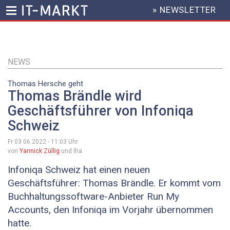
» NEWSLETTER
HEADER
MENU
Direkt
zum
Inhalt
NEWS
Thomas Hersche geht
Thomas Brändle wird
Geschäftsführer von Infoniqa
Schweiz
Fr 03.06.2022 - 11:03
Uhr
von
Yannick Züllig
und lha
Infoniqa Schweiz hat einen neuen
Geschäftsführer: Thomas Brändle. Er kommt vom
Buchhaltungssoftware-Anbieter Run My
Accounts, den Infoniqa im Vorjahr übernommen
hatte.