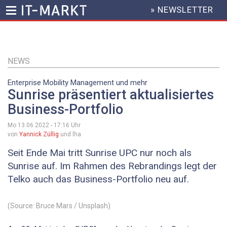
» NEWSLETTER
HEADER
MENU
Direkt
zum
Inhalt
NEWS
Enterprise Mobility Management und mehr
Sunrise präsentiert aktualisiertes
Business-Portfolio
Mo 13.06.2022 - 17:16
Uhr
von
Yannick Züllig
und lha
Seit Ende Mai tritt Sunrise UPC nur noch als
Sunrise auf. Im Rahmen des Rebrandings legt der
Telko auch das Business-Portfolio neu auf.
(Source: Bruce Mars / Unsplash)