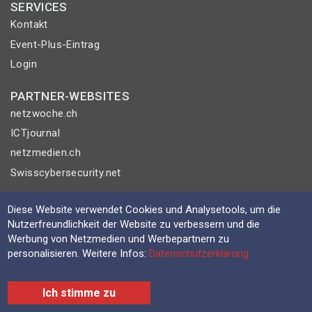
SERVICES
Kontakt
Event-Plus-Eintrag
Login
PARTNER-WEBSITES
netzwoche.ch
ICTjournal
netzmedien.ch
Swisscybersecurity.net
© NETZMEDIEN AG 2026
Diese Website verwendet Cookies und Analysetools, um die
Impressum
Nutzerfreundlichkeit der Website zu verbessern und die
Werbung von Netzmedien und Werbepartnern zu
AGB
personalisieren. Weitere Infos:
Datenschutzerklärung
Nutzungsbestimmungen
Datenschutzerklärung
Ich stimme zu