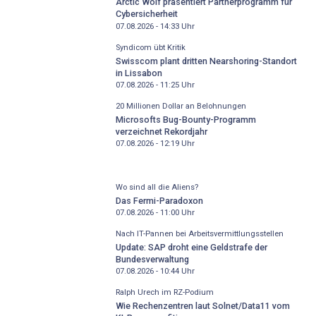
Arctic Wolf präsentiert Partnerprogramm für
Cybersicherheit
07.08.2026 - 14:33
Uhr
Syndicom übt Kritik
Swisscom plant dritten Nearshoring-Standort
in Lissabon
07.08.2026 - 11:25
Uhr
20 Millionen Dollar an Belohnungen
Microsofts Bug-Bounty-Programm
verzeichnet Rekordjahr
07.08.2026 - 12:19
Uhr
Wo sind all die Aliens?
Das Fermi-Paradoxon
07.08.2026 - 11:00
Uhr
Nach IT-Pannen bei Arbeitsvermittlungsstellen
Update: SAP droht eine Geldstrafe der
Bundesverwaltung
07.08.2026 - 10:44
Uhr
Ralph Urech im RZ-Podium
Wie Rechenzentren laut Solnet/Data11 vom