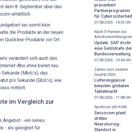
präsentiert
seit dem 8. September über das
Partnerprogramm
com erhältlich.
für Cybersicherheit
07.08.2026 - 14:33
Uhr
ndgebiet sei somit kein
Nach IT-Pannen bei
alte die Produkte an der neuen
Arbeitsvermittlungsste
en Quickline-Produkte vor Ort
Update: SAP droht
eine Geldstrafe de
Bundesverwaltung
ets verändert sich auch das
07.08.2026 - 10:44
Uhr
Internet-Abo etwa bietet neu
Zahlen zum zweiten
o Sekunde (Mbit/s), das
Quartal 2026
abit pro Sekunde (Gbit/s), wie
Lieferengpässe
belasten globalen
ss mitteilt.
Tabletmarkt
07.08.2026 - 11:08
Uhr
te im Vergleich zur
Syndicom übt Kritik
Swisscom plant
dritten
s Angebot - ein reines
Nearshoring-
e - als geeignet für
Standort in