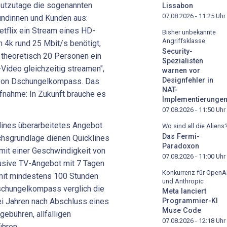
eutzutage die sogenannten
Lissabon
07.08.2026 - 11:25
Uhr
undinnen und Kunden aus:
flix ein Stream eines HD-
Bisher unbekannte
Angriffsklasse
n 4k rund 25 Mbit/s benötigt,
Security-
 theoretisch 20 Personen ein
Spezialisten
Video gleichzeitig streamen",
warnen vor
Designfehler in
 von Dschungelkompass. Das
NAT-
ufnahme: In Zukunft brauche es
Implementierunge
07.08.2026 - 11:50
Uhr
ines überarbeitetes Angebot
Wo sind all die Aliens
Das Fermi-
chsgrundlage dienen Quicklines
Paradoxon
 mit einer Geschwindigkeit von
07.08.2026 - 11:00
Uhr
usive TV-Angebot mit 7 Tagen
Konkurrenz für OpenA
mit mindestens 100 Stunden
und Anthropic
Dschungelkompass verglich die
Meta lanciert
ei Jahren nach Abschluss eines
Programmier-KI
Muse Code
gebühren, allfälligen
07.08.2026 - 12:18
Uhr
hren.