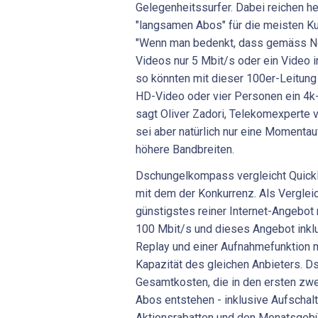
Gelegenheitssurfer. Dabei reichen h
"langsamen Abos" für die meisten K
"Wenn man bedenkt, dass gemäss Net
Videos nur 5 Mbit/s oder ein Video i
so könnten mit dieser 100er-Leitung
HD-Video oder vier Personen ein 4k-
sagt Oliver Zadori, Telekomexperte
sei aber natürlich nur eine Momenta
höhere Bandbreiten.
Dschungelkompass vergleicht Quickl
mit dem der Konkurrenz. Als Verglei
günstigstes reiner Internet-Angebot
100 Mbit/s und dieses Angebot inkl
Replay und einer Aufnahmefunktion 
Kapazität des gleichen Anbieters. 
Gesamtkosten, die in den ersten zw
Abos entstehen - inklusive Aufschalt
Aktionsrabatten und den Monatsgebü