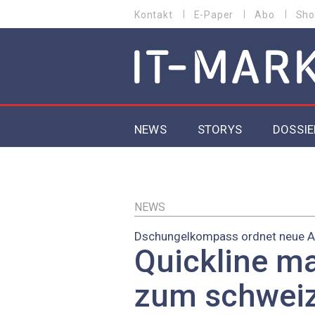
Direkt
Kontakt
E-Paper
Abo
Sho
HEADER
zum
MENU
Inhalt
MAIN NAVIGATION
NEWS
STORYS
DOSSIE
IoT
5G
NEWS
Dschungelkompass ordnet neue A
Secur
Quickline ma
EU-D
zum schwei