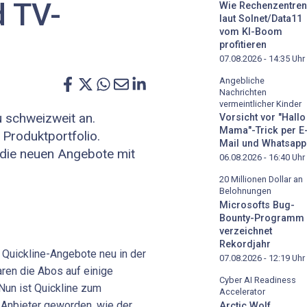
d TV-
Wie Rechenzentren
laut Solnet/Data11
vom KI-Boom
profitieren
07.08.2026 - 14:35
Uhr
Angebliche
Nachrichten
vermeintlicher Kinder
u schweizweit an.
Vorsicht vor "Hallo
Mama"-Trick per E
 Produktportfolio.
Mail und Whatsapp
die neuen Angebote mit
06.08.2026 - 16:40
Uhr
20 Millionen Dollar an
Belohnungen
Microsofts Bug-
Bounty-Programm
verzeichnet
Rekordjahr
 Quickline-Angebote neu in der
07.08.2026 - 12:19
Uhr
ren die Abos auf einige
Cyber AI Readiness
Nun ist Quickline zum
Accelerator
 Anbieter geworden, wie der
Arctic Wolf