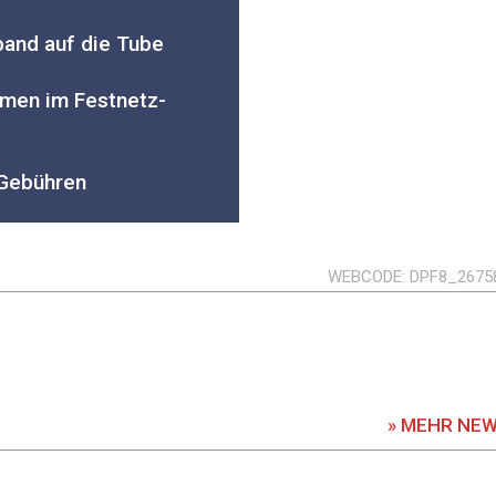
band auf die Tube
umen im Festnetz-
-Gebühren
WEBCODE
DPF8_2675
» MEHR NE