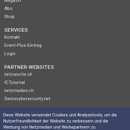
Magazin
Abo
Shop
SERVICES
Kontakt
Event-Plus-Eintrag
Login
PARTNER-WEBSITES
netzwoche.ch
ICTjournal
netzmedien.ch
Swisscybersecurity.net
© NETZMEDIEN AG 2026
Diese Website verwendet Cookies und Analysetools, um die
Impressum
Nutzerfreundlichkeit der Website zu verbessern und die
Werbung von Netzmedien und Werbepartnern zu
AGB