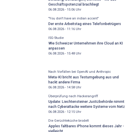
Geschäftspotenzial brachliegt
06.08.2026 - 15:06
Uhr
"You don't have an indian accent"
Der erste Arbeitstag eines Telefonbetrügers
06.08.2026 - 11:16
Uhr
ISG-Studie
Wie Schweizer Unternehmen ihre Cloud an KI
anpassen
06.08.2026 - 15:48
Uhr
Nach Vorfällen bei OpenAI und Anthropic
Meta-KI bricht aus Testumgebung aus und
hackt andere Firma
06.08.2026 - 14:58
Uhr
Überprüfung nach Hackerangriff
Update: Liechtensteiner Justizbehörde nimmt
nach Cyberattacke weitere Systeme vom Netz
06.08.2026 - 12:15
Uhr
Die Gerüchteküche brodelt
Apples faltbares iPhone kommt dieses Jahr -
vielleicht