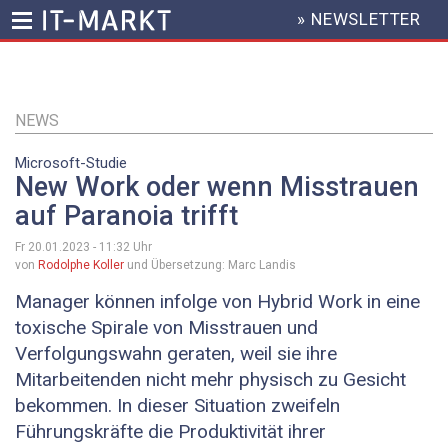
» NEWSLETTER
HEADER
MENU
Direkt
zum
Inhalt
NEWS
Microsoft-Studie
New Work oder wenn Misstrauen
auf Paranoia trifft
Fr 20.01.2023 - 11:32
Uhr
von
Rodolphe Koller
und Übersetzung: Marc Landis
Manager können infolge von Hybrid Work in eine
toxische Spirale von Misstrauen und
Verfolgungswahn geraten, weil sie ihre
Mitarbeitenden nicht mehr physisch zu Gesicht
bekommen. In dieser Situation zweifeln
Führungskräfte die Produktivität ihrer