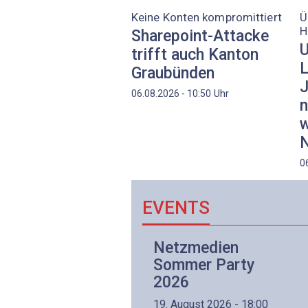
Keine Konten kompromittiert
Ü
H
Sharepoint-Attacke
U
trifft auch Kanton
L
Graubünden
J
Uhr
06.08.2026 - 10:50
n
w
N
0
EVENTS
Netzwerk- und
Netzmedien
Internettechnologie
Sommer Party
Aufbaukurs
2026
(Präsenzkurs)
19. August 2026 - 18:00