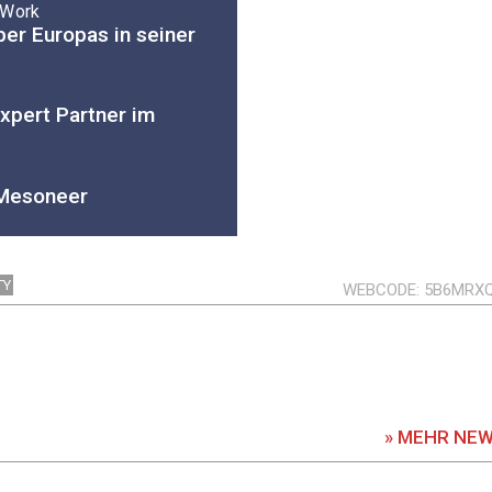
 Work
er Europas in seiner
xpert Partner im
 Mesoneer
TY
WEBCODE
5B6MRX
» MEHR NE