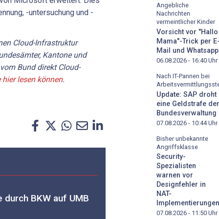
on Microsoft erweitert. Dies
Angebliche
ennung, -untersuchung und -
Nachrichten
vermeintlicher Kinder
Vorsicht vor "Hallo
Mama"-Trick per E
nen Cloud-Infrastruktur
Mail und Whatsapp
Bundesämter, Kantone und
06.08.2026 - 16:40
Uhr
 vom Bund direkt Cloud-
Nach IT-Pannen bei
e hier lesen können
.
Arbeitsvermittlungsste
Update: SAP droht
eine Geldstrafe de
Bundesverwaltung
07.08.2026 - 10:44
Uhr
Bisher unbekannte
Angriffsklasse
Security-
Spezialisten
warnen vor
Designfehler in
NAT-
me durch BKW auf UMB
Implementierunge
07.08.2026 - 11:50
Uhr