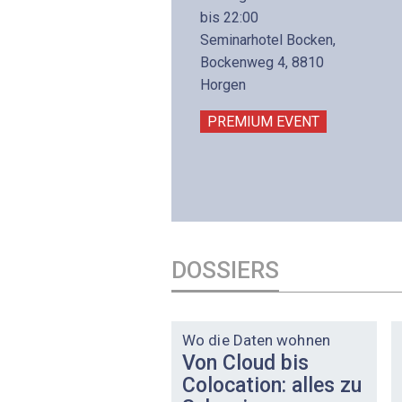
8. November 2026 - 8:30
bis 22:00
is 17:00
Seminarhotel Bocken,
lltron AG
Bockenweg 4, 8810
intermättlistrasse 3
Horgen
506 Mägenwil
PREMIUM EVENT
PREMIUM EVENT
DOSSIERS
DOSSIER
Wo die Daten wohnen
Von Cloud bis
Colocation: alles zu