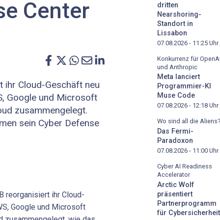
se Center
dritten
Nearshoring-
Standort in
Lissabon
07.08.2026 - 11:25
Uhr
Konkurrenz für OpenA
und Anthropic
Meta lanciert
lt ihr Cloud-Geschäft neu
Programmier-KI
Muse Code
S, Google und Microsoft
07.08.2026 - 12:18
Uhr
oud zusammengelegt.
men sein Cyber Defense
Wo sind all die Aliens
Das Fermi-
Paradoxon
07.08.2026 - 11:00
Uhr
Cyber AI Readiness
Accelerator
Arctic Wolf
 reorganisiert ihr Cloud-
präsentiert
Partnerprogramm
WS, Google und Microsoft
für Cybersicherheit
d zusammengelegt, wie das