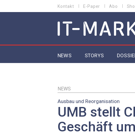
Direkt
Kontakt
E-Paper
Abo
Sho
HEADER
zum
MENU
Inhalt
MAIN NAVIGATION
NEWS
STORYS
DOSSIE
IoT
5G
NEWS
Ausbau und Reorganisation
Secur
UMB stellt C
EU-D
Geschäft um