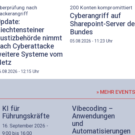
berprüfung nach
200 Konten kompromittiert
ackerangriff
Cyberangriff auf
pdate:
Sharepoint-Server d
iechtensteiner
Bundes
ustizbehörde nimmt
Uhr
05.08.2026 - 11:23
ach Cyberattacke
eitere Systeme vom
etz
Uhr
6.08.2026 - 12:15
» MEHR EVENT
KI für
Vibecoding –
Führungskräfte
Anwendungen
und
16. September 2026 -
Automatisierungen
9:00 bis 16:00