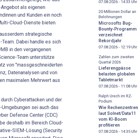
07.08.2026 - 14:33
Uhr
d-Angebot als eigenen
20 Millionen Dollar an
ndinnen und Kunden ein noch
Belohnungen
ulti-Cloud-Dienste bieten.
Microsofts Bug-
Bounty-Programm
 ausserdem strategische
verzeichnet
Rekordjahr
-Team. Dabei handle es sich
07.08.2026 - 12:19
Uhr
 UMB in den vergangenen
Science-Team unterstütze
Zahlen zum zweiten
Quartal 2026
atz von "massgeschneiderten
Lieferengpässe
genz, Datenanalysen und von
belasten globalen
den maximalen Mehrwert aus
Tabletmarkt
07.08.2026 - 11:08
Uhr
Ralph Urech im RZ-
durch Cyberattacken und der
Podium
ud-Umgebungen sei auch das
Wie Rechenzentren
laut Solnet/Data11
yber Defense Center (CDC)
vom KI-Boom
abe deshalb im Bereich Cloud-
profitieren
native-SIEM-Lösung (Security
07.08.2026 - 14:35
Uhr