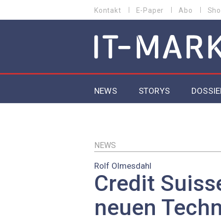
Direkt
Kontakt
E-Paper
Abo
Sho
HEADER
zum
MENU
Inhalt
MAIN NAVIGATION
NEWS
STORYS
DOSSIE
IoT
5G
NEWS
Rolf Olmesdahl
Secur
Credit Suiss
EU-D
neuen Techn