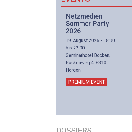
Netzwerk- und
Netzmedien
Internettechnologie
Sommer Party
Aufbaukurs
2026
(Präsenzkurs)
19. August 2026 - 18:00
8. November 2026 - 8:30
bis 22:00
is 17:00
Seminarhotel Bocken,
lltron AG
Bockenweg 4, 8810
intermättlistrasse 3
Horgen
506 Mägenwil
PREMIUM EVENT
PREMIUM EVENT
DOSSIERS