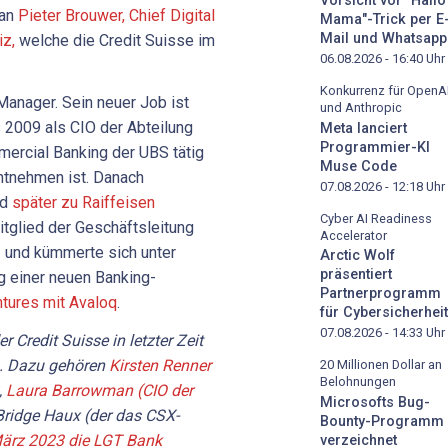
Vorsicht vor "Hallo
 an
Pieter Brouwer, Chief Digital
Mama"-Trick per E
Mail und Whatsapp
iz,
welche die Credit Suisse im
06.08.2026 - 16:40
Uhr
Konkurrenz für OpenA
-Manager. Sein neuer Job ist
und Anthropic
s 2009 als CIO der Abteilung
Meta lanciert
Programmier-KI
ercial Banking der UBS tätig
Muse Code
tnehmen ist. Danach
07.08.2026 - 12:18
Uhr
nd
später zu Raiffeisen
Cyber AI Readiness
tglied der Geschäftsleitung
Accelerator
1
und kümmerte sich unter
Arctic Wolf
präsentiert
g einer neuen Banking-
Partnerprogramm
ntures mit Avaloq
.
für Cybersicherheit
07.08.2026 - 14:33
Uhr
r Credit Suisse in letzter Zeit
. Dazu gehören
Kirsten Renner
20 Millionen Dollar an
Belohnungen
,
Laura Barrowman (CIO der
Microsofts Bug-
ridge Haux (der das CSX-
Bounty-Programm
März
2023
die LGT Bank
verzeichnet