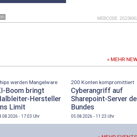
CIO
WEBCODE
2G23KK
» MEHR NE
hips werden Mangelware
200 Konten kompromittiert
I-Boom bringt
Cyberangriff auf
albleiter-Hersteller
Sharepoint-Server d
ns Limit
Bundes
Uhr
Uhr
4.08.2026 - 17:03
05.08.2026 - 11:23
» MEHR EVENT