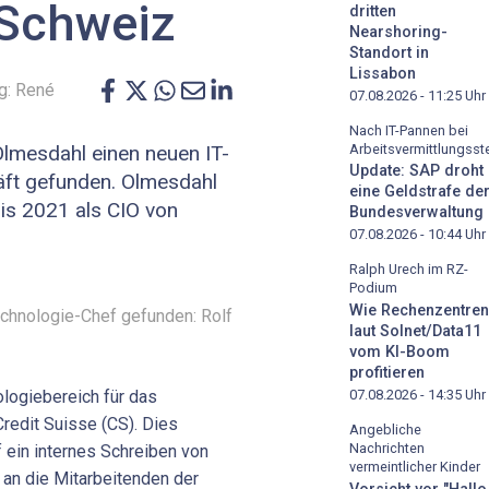
 Schweiz
dritten
Nearshoring-
Standort in
Lissabon
g: René
07.08.2026 - 11:25
Uhr
Nach IT-Pannen bei
Arbeitsvermittlungsste
 Olmesdahl einen neuen IT-
Update: SAP droht
häft gefunden. Olmesdahl
eine Geldstrafe de
is 2021 als CIO von
Bundesverwaltung
07.08.2026 - 10:44
Uhr
Ralph Urech im RZ-
Podium
Wie Rechenzentren
echnologie-Chef gefunden: Rolf
laut Solnet/Data11
vom KI-Boom
profitieren
ologiebereich für das
07.08.2026 - 14:35
Uhr
redit Suisse (CS). Dies
Angebliche
Nachrichten
 ein internes Schreiben von
vermeintlicher Kinder
an die Mitarbeitenden der