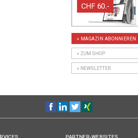
CHF 60.-
» MAGAZIN ABONNIEREN
» ZUM SHOP
» NEWSLETTER
RVICES
PARTNER-WEBSITES