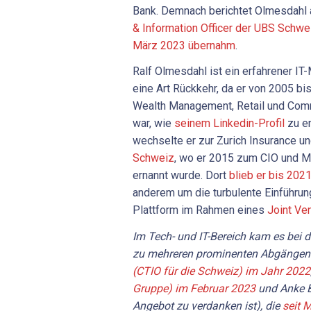
Bank. Demnach berichtet Olmesdahl
& Information Officer der UBS Schwe
März 2023 übernahm
.
Ralf Olmesdahl ist ein erfahrener IT
eine Art Rückkehr, da er von 2005 bi
Wealth Management, Retail und Comm
war, wie
seinem Linkedin-Profil
zu en
wechselte er zur Zurich Insurance u
Schweiz
, wo er 2015 zum CIO und Mi
ernannt wurde. Dort
blieb er bis 202
anderem um die turbulente Einführun
Plattform im Rahmen eines
Joint Ve
Im Tech- und IT-Bereich kam es bei de
zu mehreren prominenten Abgängen
(CTIO für die Schweiz) im Jahr 2022
Gruppe) im Februar 2023
und Anke B
Angebot zu verdanken ist), die
seit 