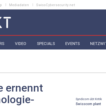
p
Mediadaten
SwissCybersecurity.net
RS
VIDEO
SPECIALS
EVENTS
NETZWI
Datacenter 2026
Cybersecurity 2026
ity
Cloud & Managed Services 2026
e ernennt
SGVO
Artificial Intelligence 2025
ologie-
Syndicom übt Kritik
Swisscom plant