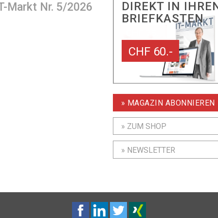
DIREKT IN IHRE
T-Markt Nr. 5/2026
BRIEFKASTEN
CHF 60.-
» MAGAZIN ABONNIEREN
» ZUM SHOP
» NEWSLETTER