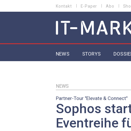
Direkt
Kontakt
E-Paper
Abo
Sho
HEADER
zum
MENU
Inhalt
MAIN NAVIGATION
NEWS
STORYS
DOSSIE
IoT
5G
NEWS
Partner-Tour "Elevate & Connect"
Secur
Sophos star
EU-D
Eventreihe f