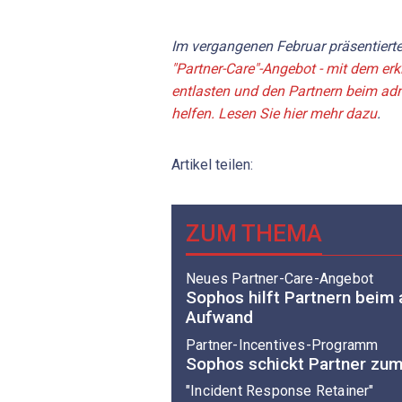
Im vergangenen Februar präsentiert
"Partner-Care"-Angebot - mit dem erk
entlasten und den Partnern beim ad
helfen. Lesen Sie hier mehr dazu
.
Artikel teilen:
ZUM THEMA
Neues Partner-Care-Angebot
Sophos hilft Partnern beim 
Aufwand
Partner-Incentives-Programm
Sophos schickt Partner zum
"Incident Response Retainer"