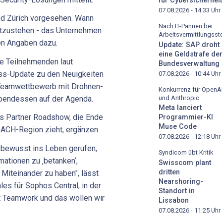
für Cybersicherheit
07.08.2026 - 14:33
Uhr
nd Zürich vorgesehen. Wann
Nach IT-Pannen bei
stzustehen - das Unternehmen
Arbeitsvermittlungsste
ten Angaben dazu.
Update: SAP droht
eine Geldstrafe de
ie Teilnehmenden laut
Bundesverwaltung
ess-Update zu den Neuigkeiten
07.08.2026 - 10:44
Uhr
Teamwettbewerb mit Drohnen-
Konkurrenz für OpenA
und Anthropic
bendessen auf der Agenda.
Meta lanciert
os Partner Roadshow, die Ende
Programmier-KI
Muse Code
 DACH-Region zieht, ergänzen.
07.08.2026 - 12:18
Uhr
 bewusst ins Leben gerufen,
Syndicom übt Kritik
mationen zu ‚betanken‘,
Swisscom plant
dritten
Miteinander zu haben", lässt
Nearshoring-
ales für Sophos Central, in der
Standort in
ist Teamwork und das wollen wir
Lissabon
07.08.2026 - 11:25
Uhr