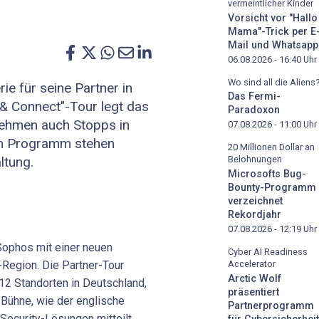
vermeintlicher Kinder
Vorsicht vor "Hallo
Mama"-Trick per E
Mail und Whatsapp
06.08.2026 - 16:40
Uhr
Wo sind all die Aliens
ie für seine Partner in
Das Fermi-
 & Connect"-Tour legt das
Paradoxon
nehmen auch Stopps in
07.08.2026 - 11:00
Uhr
em Programm stehen
20 Millionen Dollar an
ltung.
Belohnungen
Microsofts Bug-
Bounty-Programm
verzeichnet
Rekordjahr
07.08.2026 - 12:19
Uhr
 Sophos mit einer neuen
Cyber AI Readiness
Region. Die Partner-Tour
Accelerator
Arctic Wolf
12 Standorten in Deutschland,
präsentiert
 Bühne, wie der englische
Partnerprogramm
Security-Lösungen mitteilt.