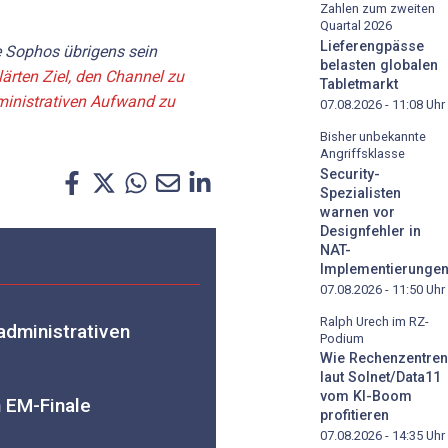
Zahlen zum zweiten
Quartal 2026
Lieferengpässe
e Sophos übrigens sein
belasten globalen
lärten Ziel, den Channel zu
Tabletmarkt
ministrativen Aufwand zu
07.08.2026 - 11:08
Uhr
Bisher unbekannte
Angriffsklasse
Security-
Spezialisten
warnen vor
Designfehler in
NAT-
Implementierunge
07.08.2026 - 11:50
Uhr
Ralph Urech im RZ-
administrativen
Podium
Wie Rechenzentren
laut Solnet/Data11
vom KI-Boom
 EM-Finale
profitieren
07.08.2026 - 14:35
Uhr