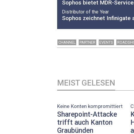
Sophos bietet MDR-Service
Distributor of the Year
Sophos zeichnet Infinigate 
CHANNEL
PARTNER
EVENTS
ROADSH
MEIST GELESEN
Keine Konten kompromittiert
C
Sharepoint-Attacke
K
trifft auch Kanton
H
Graubünden
a