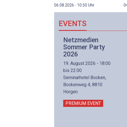
Uhr
06.08.2026 - 10:50
0
EVENTS
Netzwerk- und
Netzmedien
Internettechnologie
Sommer Party
Aufbaukurs
2026
(Präsenzkurs)
19. August 2026 - 18:00
8. November 2026 - 8:30
bis 22:00
is 17:00
Seminarhotel Bocken,
lltron AG
Bockenweg 4, 8810
intermättlistrasse 3
Horgen
506 Mägenwil
PREMIUM EVENT
PREMIUM EVENT