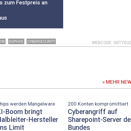
s zum Festpreis an
aus
OW
SOPHOS
CYBERSECURITY
WEBCODE
SBTYSU
» MEHR NE
hips werden Mangelware
200 Konten kompromittiert
I-Boom bringt
Cyberangriff auf
albleiter-Hersteller
Sharepoint-Server d
ns Limit
Bundes