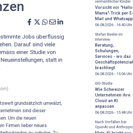
nzen
vermeintlicher Kinder
Vorsicht vor "Hallo
Mama"-Trick per E
Mail und Whatsapp
06.08.2026 - 16:40
Uhr
Stefan Beeler im
bestimmte Jobs überflüssig
Interview
hen. Darauf sind viele
Beratung,
Schulungen,
emäss einer Studie von
Services - wo das
Neueinstellungen, statt in
Geschäftspotenzial
.
brachliegt
06.08.2026 - 15:06
Uhr
ISG-Studie
com)
Wie Schweizer
Unternehmen ihre
Cloud an KI
itswelt grundsätzlich umwälzt,
anpassen
nternehmen sind dieser
06.08.2026 - 15:48
Uhr
sen. Um die neuen
Nach Vorfällen bei
en Firmen lieber neues
OpenAI und Anthropic
itarbeitenden zu schulen. Zu