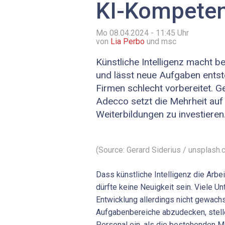
KI-Kompete
Mo 08.04.2024 - 11:45
Uhr
von
Lia Perbo
und msc
Künstliche Intelligenz macht 
und lässt neue Aufgaben entste
Firmen schlecht vorbereitet. G
Adecco setzt die Mehrheit auf 
Weiterbildungen zu investieren
(Source: Gerard Siderius / unsplash.
Dass künstliche Intelligenz die Arbe
dürfte keine Neuigkeit sein. Viele U
Entwicklung allerdings nicht gewach
Aufgabenbereiche abzudecken, stell
Personal ein, als die bestehenden M