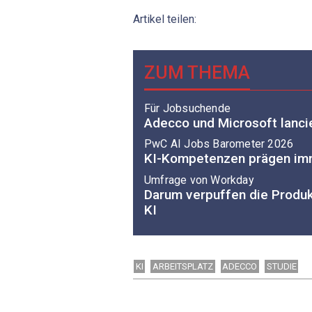
Artikel teilen:
ZUM THEMA
Für Jobsuchende
Adecco und Microsoft lanc
PwC AI Jobs Barometer 2026
KI-Kompetenzen prägen imm
Umfrage von Workday
Darum verpuffen die Produk
KI
KI
ARBEITSPLATZ
ADECCO
STUDIE