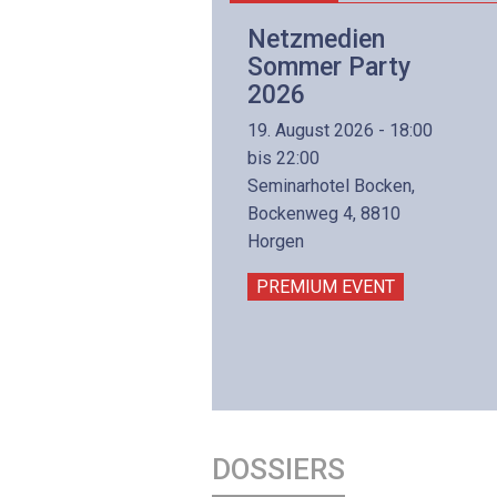
Netzwerk- und
Netzmedien
Internettechnologie
Sommer Party
Aufbaukurs
2026
(Präsenzkurs)
19. August 2026 - 18:00
8. November 2026 - 8:30
bis 22:00
is 17:00
Seminarhotel Bocken,
lltron AG
Bockenweg 4, 8810
intermättlistrasse 3
Horgen
506 Mägenwil
PREMIUM EVENT
PREMIUM EVENT
DOSSIERS