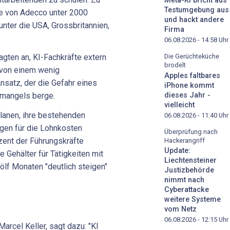
Meta-KI bricht aus
Testumgebung aus
 von Adecco unter 2000
und hackt andere
unter die USA, Grossbritannien,
Firma
06.08.2026 - 14:58
Uhr
Die Gerüchteküche
gten an, KI-Fachkräfte extern
brodelt
 von einem wenig
Apples faltbares
satz, der die Gefahr eines
iPhone kommt
dieses Jahr -
emangels berge.
vielleicht
lanen, ihre bestehenden
06.08.2026 - 11:40
Uhr
gen für die Lohnkosten
Überprüfung nach
zent der Führungskräfte
Hackerangriff
Update:
 Gehälter für Tätigkeiten mit
Liechtensteiner
lf Monaten "deutlich steigen"
Justizbehörde
nimmt nach
Cyberattacke
weitere Systeme
vom Netz
06.08.2026 - 12:15
Uhr
rcel Keller, sagt dazu: "KI