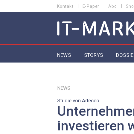
Direkt
Kontakt
E-Paper
Abo
Sho
HEADER
zum
MENU
Inhalt
MAIN NAVIGATION
NEWS
STORYS
DOSSIE
IoT
5G
NEWS
Studie von Adecco
Secur
Unternehme
EU-D
investieren 