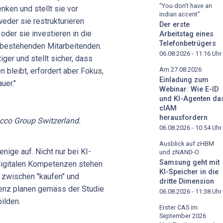
"You don't have an
ken und stellt sie vor
indian accent"
eder sie restrukturieren
Der erste
der sie investieren in die
Arbeitstag eines
Telefonbetrügers
 bestehenden Mitarbeitenden.
06.08.2026 - 11:16
Uhr
iger und stellt sicher, dass
Am 27.08.2026
bleibt, erfordert aber Fokus,
Einladung zum
uer."
Webinar: Wie E-ID
und KI-Agenten da
cIAM
herausfordern
ecco Group Switzerland.
06.08.2026 - 10:54
Uhr
Ausblick auf zHBM
nige auf. Nicht nur bei KI-
und zNAND-O
Samsung geht mit
 digitalen Kompetenzen stehen
KI-Speicher in die
 zwischen "kaufen" und
dritte Dimension
enz planen gemäss der Studie
06.08.2026 - 11:38
Uhr
bilden.
Erster CAS im
September 2026