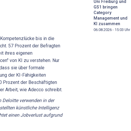
Uni Freiburg und
GS1 bringen
Category
Management und
KI zusammen
06.08.2026 - 15:03
Uhr
-Kompetenzlücke bis in die
cht. 57 Prozent der Befragten
it ihres eigenen
en" von KI zu verstehen. Nur
dass sie über formale
ng der KI-Fähigkeiten
50 Prozent der Beschäftigten
er Arbeit, wie Adecco schreibt.
 Deloitte verwenden in der
tellten künstliche Intelligenz
chtet einen Jobverlust aufgrund