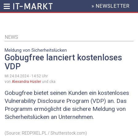
» NEWSLETTER
HEADER
MENU
Direkt
zum
Inhalt
NEWS
Meldung von Sicherheitslücken
Gobugfree lanciert kostenloses
VDP
Mi 24.04.2024 - 14:52
Uhr
von
Alexandra Hüsler
und cka
Gobugfree bietet seinen Kunden ein kostenloses
Vulnerability Disclosure Program (VDP) an. Das
Programm ermöglicht die sichere Meldung von
Sicherheitslücken an Unternehmen.
(Source: REDPIXEL.PL / Shutterstock.com)